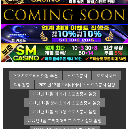
스포츠토토티비닷컴 추천
스포츠중계
토토사이트
먹튀검증
2021년 12월 프리미어리그 스포츠중계 일정
2021년 12월 라리가 스포츠중계 일정
2021년 12월 분데스리가 스포츠중계 일정
2021년 12월 리그앙 스포츠중계 일정
2022년 1월 프리미어리그 스포츠중계 일정