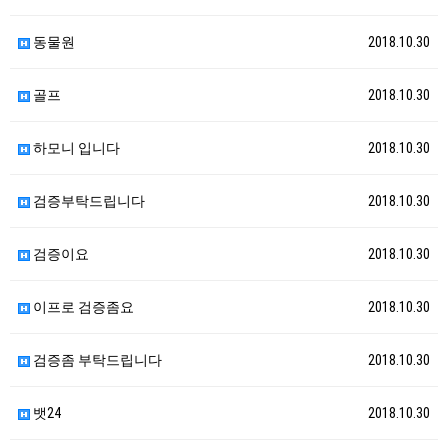
동물원
2018.10.30
골프
2018.10.30
하모니 입니다
2018.10.30
검증부탁드립니다
2018.10.30
검증이요
2018.10.30
이프로 검증좀요
2018.10.30
검증좀 부탁드립니다
2018.10.30
뱃24
2018.10.30