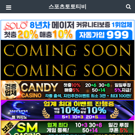
스포츠토토티비