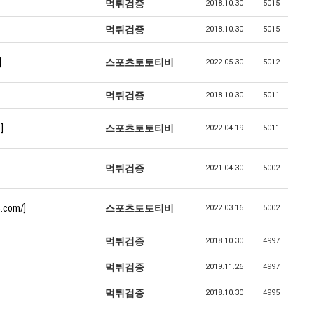
먹튀검증
2018.10.30
5015
먹튀검증
2018.10.30
5015
]
스포츠토토티비
2022.05.30
5012
먹튀검증
2018.10.30
5011
]
스포츠토토티비
2022.04.19
5011
먹튀검증
2021.04.30
5002
com/]
스포츠토토티비
2022.03.16
5002
먹튀검증
2018.10.30
4997
먹튀검증
2019.11.26
4997
먹튀검증
2018.10.30
4995