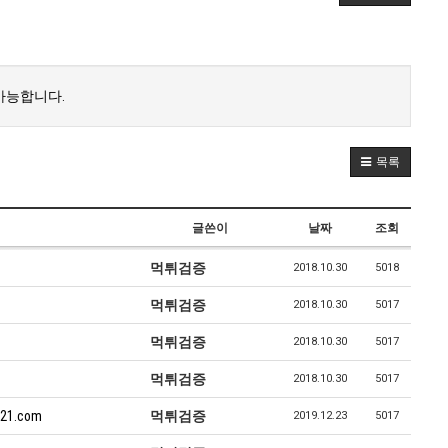
가능합니다.
목록
글쓴이
날짜
조회
먹튀검증
2018.10.30
5018
먹튀검증
2018.10.30
5017
먹튀검증
2018.10.30
5017
먹튀검증
2018.10.30
5017
21.com
먹튀검증
2019.12.23
5017