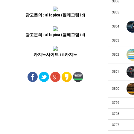
3806
3805
광고문의 : altopica (텔레그램 id)
3804
광고문의 : altopica (텔레그램 id)
3803
카지노사이트 sm카지노
3802
3801
3800
3799
3798
3797