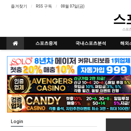
즐겨찾기
RSS 구독
08월 07일(금)
스
스포츠
스포츠중계
국내스포츠분석
해외
Login