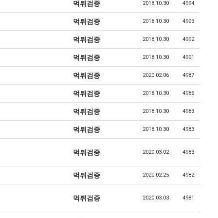
먹튀검증
2018.10.30
4994
먹튀검증
2018.10.30
4993
먹튀검증
2018.10.30
4992
먹튀검증
2018.10.30
4991
먹튀검증
2020.02.06
4987
먹튀검증
2018.10.30
4986
먹튀검증
2018.10.30
4983
먹튀검증
2018.10.30
4983
먹튀검증
2020.03.02
4983
먹튀검증
2020.02.25
4982
먹튀검증
2020.03.03
4981