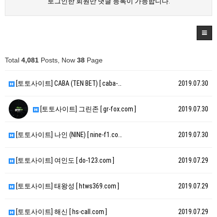
로그인한 회원만 댓글 등록이 가능합니다.
Total
4,081
Posts, Now
38
Page
[토토사이트] CABA (TEN BET) [ caba-…
2019.07.30
[토토사이트] 그린존 [ gr-fox.com ]
2019.07.30
[토토사이트] 나인 (NINE) [ nine-f1.co…
2019.07.30
[토토사이트] 여인도 [ do-123.com ]
2019.07.29
[토토사이트] 태왕성 [ htws369.com ]
2019.07.29
[토토사이트] 해신 [ hs-call.com ]
2019.07.29