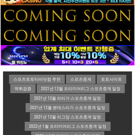
스포츠토토티비닷컴 추천
스포츠중계
토토사이트
먹튀검증
2021년 12월 프리미어리그 스포츠중계 일정
2021년 12월 라리가 스포츠중계 일정
2021년 12월 분데스리가 스포츠중계 일정
2021년 12월 리그앙 스포츠중계 일정
2022년 1월 프리미어리그 스포츠중계 일정