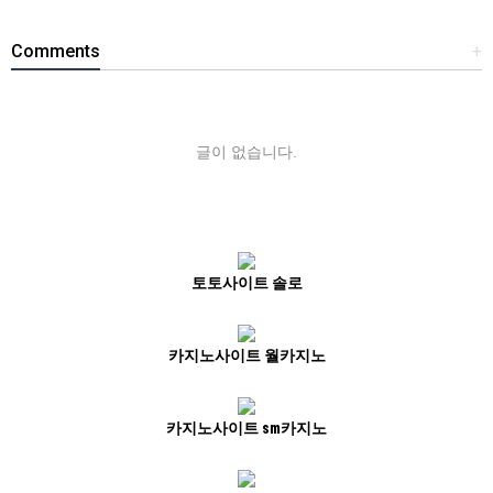
Comments
+
글이 없습니다.
토토사이트 솔로
카지노사이트 월카지노
카지노사이트 sm카지노