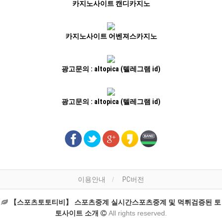
카지노사이트 캔디카지노
카지노사이트 어벤져스카지노
광고문의 : altopica (텔레그램 id)
광고문의 : altopica (텔레그램 id)
이용안내
PC버전
【스포츠토토티비】 스포츠중계 실시간스포츠중계 및 먹튀검증된 토
토사이트 소개
All rights reserved.