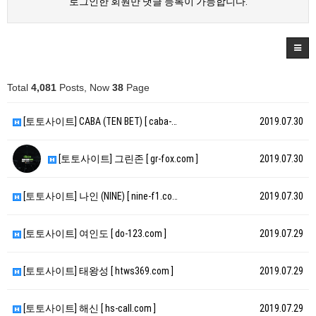
로그인한 회원만 댓글 등록이 가능합니다.
Total
4,081
Posts, Now
38
Page
[토토사이트] CABA (TEN BET) [ caba-…
2019.07.30
[토토사이트] 그린존 [ gr-fox.com ]
2019.07.30
[토토사이트] 나인 (NINE) [ nine-f1.co…
2019.07.30
[토토사이트] 여인도 [ do-123.com ]
2019.07.29
[토토사이트] 태왕성 [ htws369.com ]
2019.07.29
[토토사이트] 해신 [ hs-call.com ]
2019.07.29