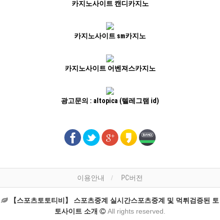
카지노사이트 캔디카지노
카지노사이트 sm카지노
카지노사이트 어벤져스카지노
광고문의 : altopica (텔레그램 id)
이용안내
PC버전
【스포츠토토티비】 스포츠중계 실시간스포츠중계 및 먹튀검증된 토
토사이트 소개
All rights reserved.