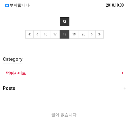
부탁합니다
2018.10.30
16
17
18
19
20
Category
먹튀사이트
Posts
+
글이 없습니다.