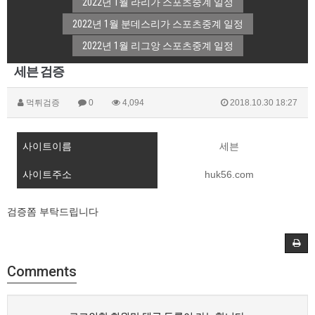
2022년 1월 라리가 스포츠중계 일정
2022년 1월 분데스리가 스포츠중계 일정
2022년 1월 리그앙 스포츠중계 일정
세븐 검증
먹튀검증
0
4,094
2018.10.30 18:27
사이트이름
세븐
사이트주소
huk56.com
검증쫌 부탁드립니다
Comments