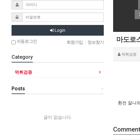
Login
마도로스 
자동로그인
회원가입
|
정보찾기
먹튀검증
Category
먹튀검증
Posts
+
환전 잘나와
글이 없습니다.
Commen