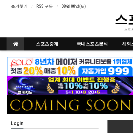
즐겨찾기
RSS 구독
08월 08일(토)
스
스포츠
스포츠중계
국내스포츠분석
해외
Login