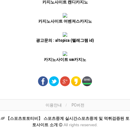
카지노사이트 캔디카지노
카지노사이트 어벤져스카지노
광고문의 : altopica (텔레그램 id)
카지노사이트 sm카지노
이용안내
PC버전
【스포츠토토티비】 스포츠중계 실시간스포츠중계 및 먹튀검증된 토
토사이트 소개
All rights reserved.