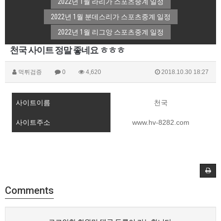
2022년 1월 라리가 스포츠중계 일정
2022년 1월 분데스리가 스포츠중계 일정
2022년 1월 리그앙 스포츠중계 일정
천국 사이트 정말 좋네요 ㅎㅎㅎ
먹튀검증
0
4,620
2018.10.30 18:27
사이트이름
천국
사이트주소
www.hv-8282.com
Comments