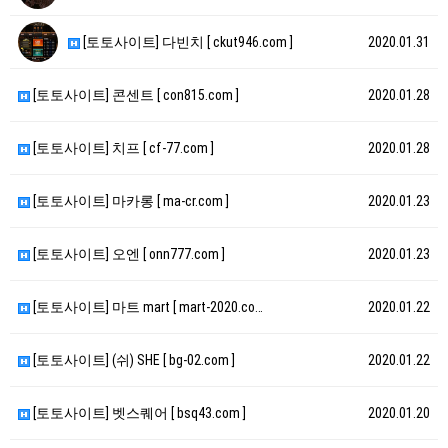
[토토사이트] 다빈치 [ ckut946.com ]
2020.01.31
[토토사이트] 콘센트 [ con815.com ]
2020.01.28
[토토사이트] 치프 [ cf-77.com ]
2020.01.28
[토토사이트] 마카롱 [ ma-cr.com ]
2020.01.23
[토토사이트] 오엔 [ onn777.com ]
2020.01.23
[토토사이트] 마트 mart [ mart-2020.co…
2020.01.22
[토토사이트] (쉬) SHE [ bg-02.com ]
2020.01.22
[토토사이트] 벳스퀘어 [ bsq43.com ]
2020.01.20