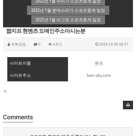
2022년 1월 라리가 스포츠중계 일정
2022년 1월 분데스리가 스포츠중계 일정
2022년 1월 리그앙 스포츠중계 일정
짭지프 현벤츠 도메인주소아시는분
먹튀검증
0
4,671
2018.10.30 18:27
사이트이름
벤츠
사이트주소
ben-sky.com
ㅇ
Comments