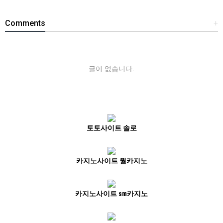
Comments
+
글이 없습니다.
토토사이트 솔로
카지노사이트 월카지노
카지노사이트 sm카지노