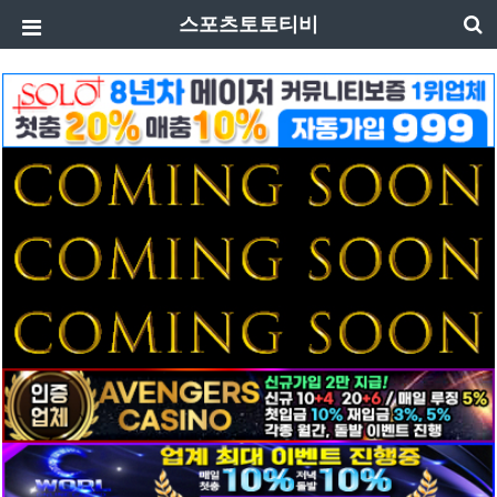
스포츠토토티비