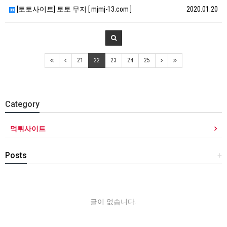
[토토사이트] 토토 무지 [ mjmj-13.com ]
2020.01.20
21
22
23
24
25
Category
먹튀사이트
Posts
+
글이 없습니다.