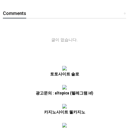
Comments
+
글이 없습니다.
토토사이트 솔로
광고문의 : altopica (텔레그램 id)
카지노사이트 월카지노