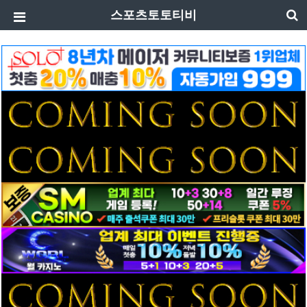
스포츠토토티비