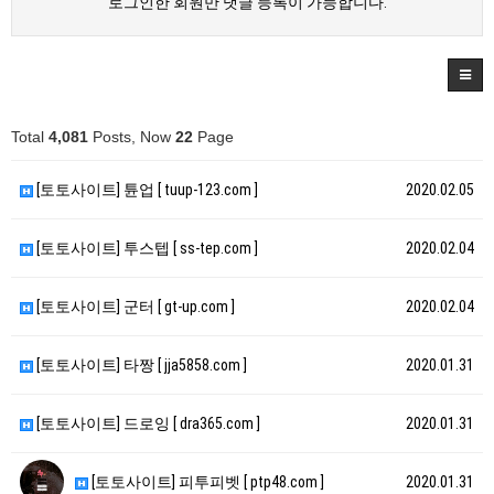
로그인한 회원만 댓글 등록이 가능합니다.
Total
4,081
Posts, Now
22
Page
[토토사이트] 튠업 [ tuup-123.com ]
2020.02.05
[토토사이트] 투스텝 [ ss-tep.com ]
2020.02.04
[토토사이트] 군터 [ gt-up.com ]
2020.02.04
[토토사이트] 타짱 [ jja5858.com ]
2020.01.31
[토토사이트] 드로잉 [ dra365.com ]
2020.01.31
[토토사이트] 피투피벳 [ ptp48.com ]
2020.01.31