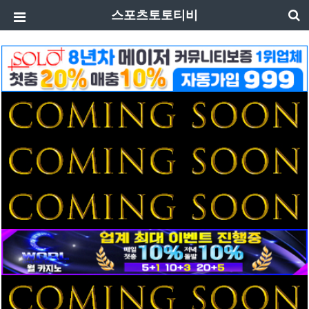
스포츠토토티비