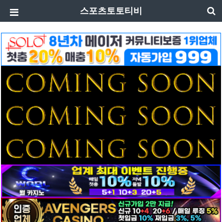
스포츠토토티비