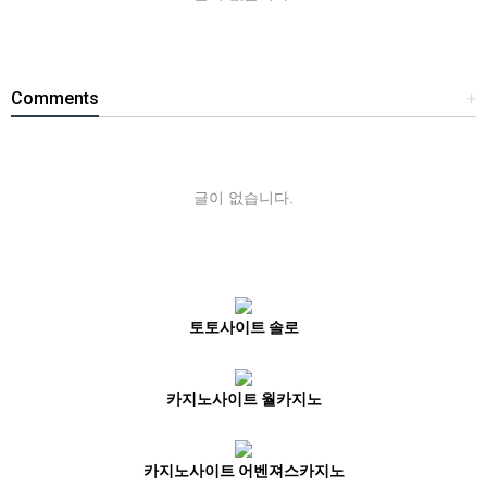
Comments
+
글이 없습니다.
토토사이트 솔로
카지노사이트 월카지노
카지노사이트 어벤져스카지노