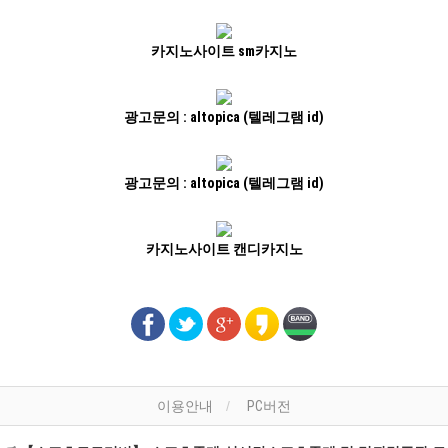
카지노사이트 sm카지노
광고문의 : altopica (텔레그램 id)
광고문의 : altopica (텔레그램 id)
카지노사이트 캔디카지노
이용안내
PC버전