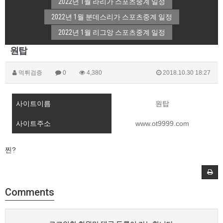
2022년 1월 라리가 스포츠중계 일정
2022년 1월 분데스리가 스포츠중계 일정
2022년 1월 리그앙 스포츠중계 일정
원탑
먹튀검증
0
4,380
2018.10.30 18:27
사이트이름
원탑
사이트주소
www.ot9999.com
찐?
Comments