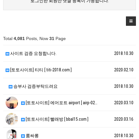
로그인한 회원만 댓글 등록이 가능합니다.
Total
4,081
Posts, Now
31
Page
사이트 검증 요청합니다.
2018.10.30
[토토사이트] 티티 [ titi-2018.com ]
2020.02.10
승부사 검증부탁드려요
2018.10.30
[토토사이트] 에어포트 airport [ airp-02…
2020.03.10
[토토사이트] 빨래방 [ bbal15.com ]
2020.03.16
룸싸롱
2018.10.30