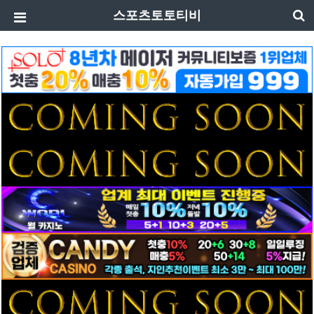
스포츠토토티비