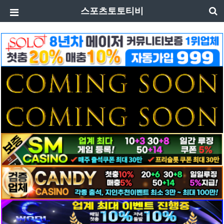
스포츠토토티비