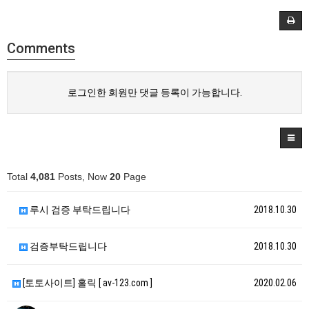
Comments
로그인한 회원만 댓글 등록이 가능합니다.
Total
4,081
Posts, Now
20
Page
루시 검증 부탁드립니다
2018.10.30
검증부탁드립니다
2018.10.30
[토토사이트] 홀릭 [ av-123.com ]
2020.02.06