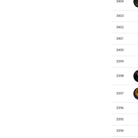
3404
3403
3402
3401
3400
3399
3398
3397
3396
3395
3394