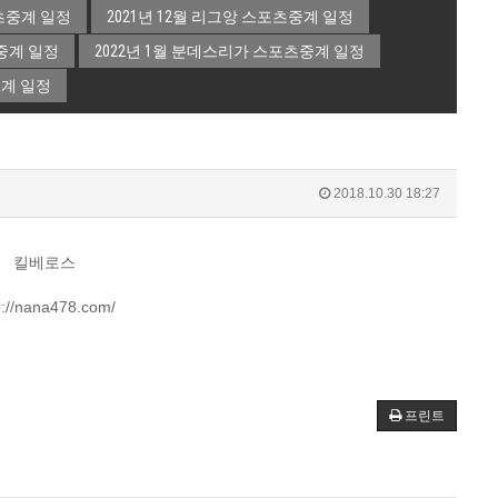
포츠중계 일정
2021년 12월 리그앙 스포츠중계 일정
츠중계 일정
2022년 1월 분데스리가 스포츠중계 일정
중계 일정
2018.10.30 18:27
킬베로스
p://nana478.com/
프린트