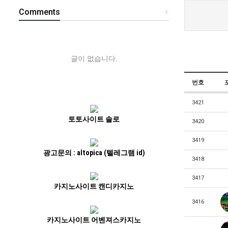
Comments
+
글이 없습니다.
번호
3421
토토사이트 솔로
3420
3419
광고문의 : altopica (텔레그램 id)
3418
3417
카지노사이트 캔디카지노
3416
카지노사이트 어벤져스카지노