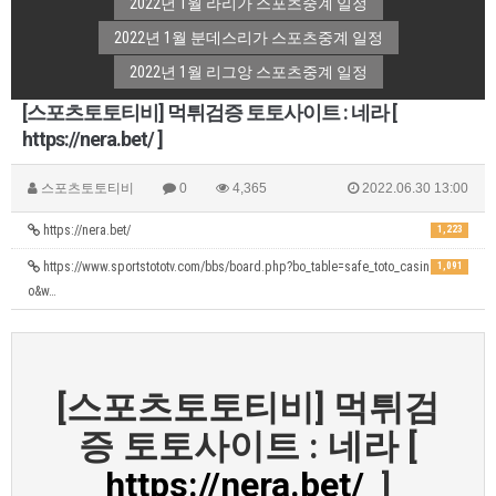
2022년 1월 라리가 스포츠중계 일정
2022년 1월 분데스리가 스포츠중계 일정
2022년 1월 리그앙 스포츠중계 일정
[스포츠토토티비] 먹튀검증 토토사이트 : 네라 [
https://nera.bet/ ]
스포츠토토티비
0
4,365
2022.06.30 13:00
https://nera.bet/
1,223
https://www.sportstototv.com/bbs/board.php?bo_table=safe_toto_casin
1,091
o&w…
[스포츠토토티비] 먹튀검
증 토토사이트 : 네라 [
https://nera.bet/
]