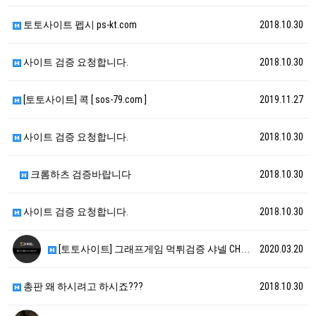
토토사이트 펩시 ps-kt.com
2018.10.30
사이트 검증 요청합니다.
2018.10.30
[토토사이트] 콕 [ sos-79.com ]
2019.11.27
사이트 검증 요청합니다.
2018.10.30
크롬하츠 검증바랍니다
2018.10.30
사이트 검증 요청합니다.
2018.10.30
[토토사이트] 그래프게임 먹튀검증 샤넬 CHANEL […
2020.03.20
총판 왜 하시려고 하시죠???
2018.10.30