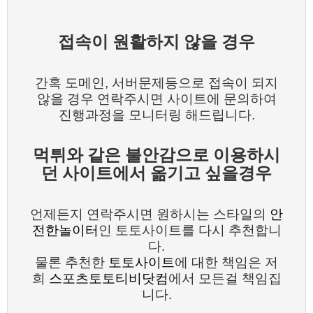
접속이 원활하지 않을 경우
간혹 도메인, 서버문제등으로 접속이 되지
않을 경우 연락주시면 사이트에 문의하여
진행과정을 모니터링 해드립니다.
먹튀와 같은 불안감으로 이용하시
던 사이트에서 옮기고 싶을경우
언제든지 연락주시면 원하시는 스타일의
안
전한놀이터
인 토토사이트를 다시 추천합니
다.
물론 추천한
토토사이트
에 대한 책임은 저
희
스포츠토토티비닷컴
에서 모든걸 책임집
니다.