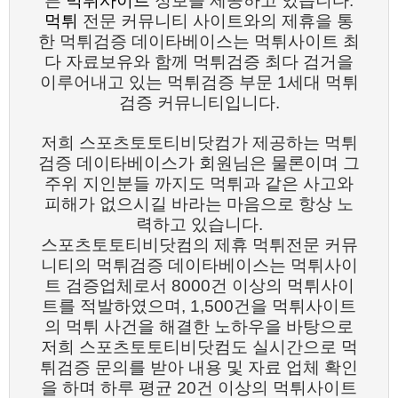
른
먹튀사이트
정보을 제공하고 있습니다.
먹튀
전문 커뮤니티 사이트와의 제휴을 통
한 먹튀검증 데이타베이스는 먹튀사이트 최
다 자료보유와 함께 먹튀검증 최다 검거을
이루어내고 있는 먹튀검증 부문 1세대 먹튀
검증 커뮤니티입니다.
저희 스포츠토토티비닷컴가 제공하는 먹튀
검증 데이타베이스가 회원님은 물론이며 그
주위 지인분들 까지도 먹튀과 같은 사고와
피해가 없으시길 바라는 마음으로 항상 노
력하고 있습니다.
스포츠토토티비닷컴의 제휴 먹튀전문 커뮤
니티의 먹튀검증 데이타베이스는 먹튀사이
트 검증업체로서 8000건 이상의 먹튀사이
트를 적발하였으며, 1,500건을 먹튀사이트
의 먹튀 사건을 해결한 노하우을 바탕으로
저희 스포츠토토티비닷컴도 실시간으로 먹
튀검증 문의를 받아 내용 및 자료 업체 확인
을 하며 하루 평균 20건 이상의 먹튀사이트