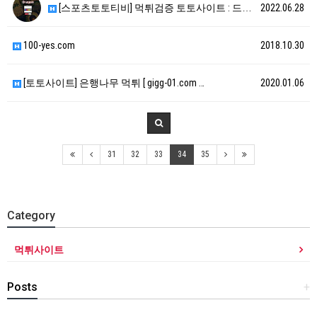
[스포츠토토티비] 먹튀검증 토토사이트 : 드래곤 [ h…
2022.06.28
100-yes.com
2018.10.30
[토토사이트] 은행나무 먹튀 [ gigg-01.com …
2020.01.06
31
32
33
34
35
Category
먹튀사이트
Posts
+