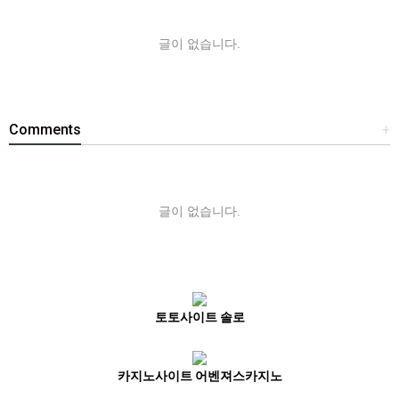
글이 없습니다.
Comments
+
글이 없습니다.
토토사이트 솔로
카지노사이트 어벤져스카지노