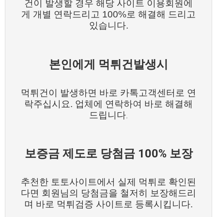
건이 발생할 경우 해당 사이트 이용회원에
게 개별 연락드리고 100%로 해결해 드리고
있습니다.
본인에게 먹튀건발생시
먹튀건이 발생하면 바로 카톡고객센터로 연
락주십시요. 업체에 연락하여 바로 해결해
드립니다
.
보증금 제도로 당첨금 100% 보장
추천한 토토사이트에서 실제 먹튀로 확인된
다면 회원님의 당첨금을 철저히 보장해드리
며 바로 먹튀검증 사이트로 등록시킵니다.