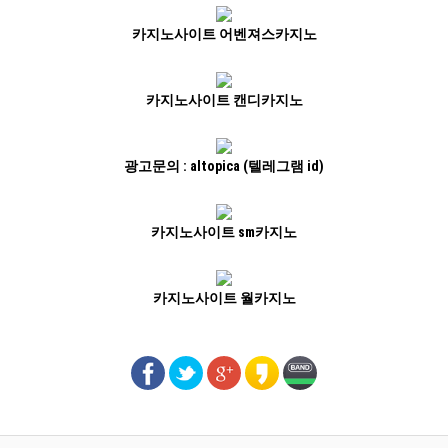
카지노사이트 어벤져스카지노
카지노사이트 캔디카지노
광고문의 : altopica (텔레그램 id)
카지노사이트 sm카지노
카지노사이트 월카지노