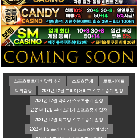
스포츠토토티비닷컴 추천
스포츠중계
토토사이트
먹튀검증
2021년 12월 프리미어리그 스포츠중계 일정
2021년 12월 라리가 스포츠중계 일정
2021년 12월 분데스리가 스포츠중계 일정
2021년 12월 리그앙 스포츠중계 일정
2022년 1월 프리미어리그 스포츠중계 일정