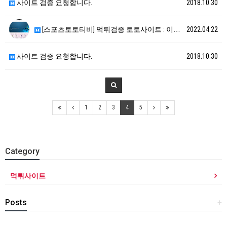
사이트 검증 요청합니다.
2018.10.30
[스포츠토토티비] 먹튀검증 토토사이트 : 이루마 [ h…
2022.04.22
사이트 검증 요청합니다.
2018.10.30
1
2
3
4
5
Category
먹튀사이트
Posts
+