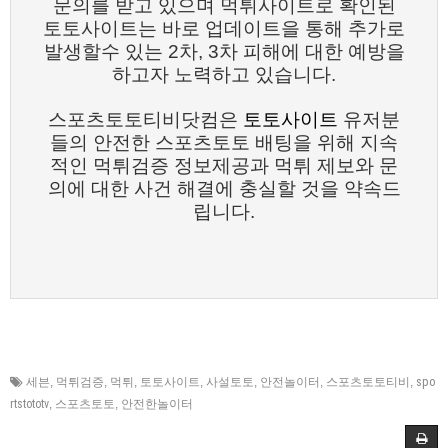
문의를 받고 있으며 먹튀사이트로 확인된
토토사이트는 바로 업데이트을 통해 추가로
발생할수 있는 2차, 3차 피해에 대한 예방을
하고자 노력하고 있습니다.
스포츠토토티비닷컴은
토토사이트
유저분
들의 안전한 스포츠토토 배팅을 위해 지속
적인 먹튀검증 정보제공과 먹튀 제보와 문
의에 대한 사건 해결에 충실할 것을 약속드
립니다.
세븐
,
먹튀검증
,
먹튀
,
토토사이트
,
사설토토
,
안전놀이터
,
스포츠토토티비
,
spo
rtstototv
,
스포츠토토
,
안전한놀이터