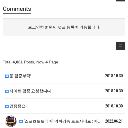
Comments
로그인한 회원만 댓글 등록이 가능합니다.
Total
4,081
Posts, Now
4
Page
용 검증부탁!
2018.10.30
사이트 검증 요청합니다.
2018.10.30
검증좀요~
2018.10.30
[스포츠토토티비] 먹튀검증 토토사이트 : 마블 [ ht…
2022.06.21