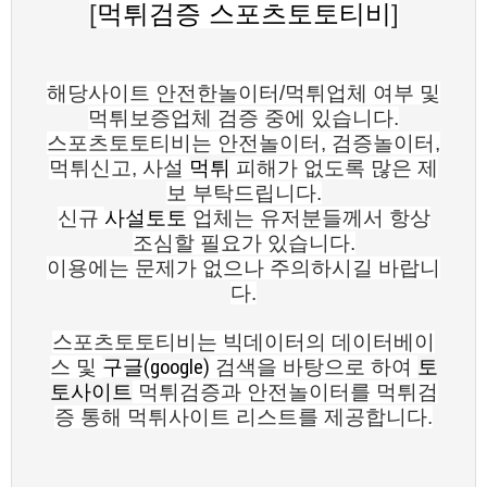
[
먹튀검증
스포츠토토티비
]
해당사이트 안전한놀이터/먹튀업체 여부 및
먹튀보증업체 검증 중에 있습니다.
스포츠토토티비는 안전놀이터, 검증놀이터,
먹튀신고, 사설
먹튀
피해가 없도록 많은 제
보 부탁드립니다.
신규
사설토토
업체는 유저분들께서 항상
조심할 필요가 있습니다.
이용에는 문제가 없으나 주의하시길 바랍니
다.
스포츠토토티비는 빅데이터의 데이터베이
스 및
구글(google)
검색을 바탕으로 하여
토
토사이트
먹튀검증과 안전놀이터를 먹튀검
증 통해 먹튀사이트 리스트를 제공합니다.