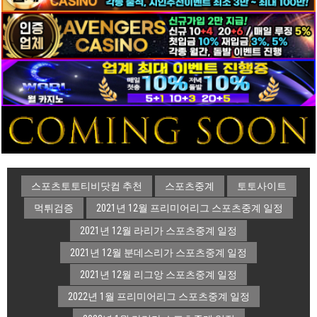
스포츠토토티비닷컴 추천
스포츠중계
토토사이트
먹튀검증
2021년 12월 프리미어리그 스포츠중계 일정
2021년 12월 라리가 스포츠중계 일정
2021년 12월 분데스리가 스포츠중계 일정
2021년 12월 리그앙 스포츠중계 일정
2022년 1월 프리미어리그 스포츠중계 일정