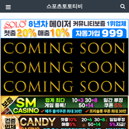
스포츠토토티비