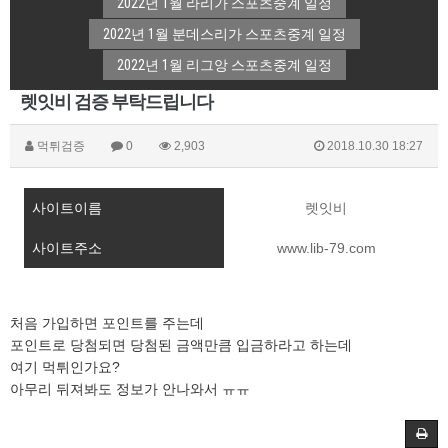
2022년 1월 라리가 스포츠중계 일정
2022년 1월 분데스리가 스포츠중계 일정
2022년 1월 리그앙 스포츠중계 일정
렛잇비 검증 부탁드립니다
먹튀검증
0
2,903
2018.10.30 18:27
사이트이름
렛잇비
사이트주소
www.lib-79.com
처음 가입하면 포인트를 주는데
포인트로 당첨되면 당첨된 금액만큼 입금하라고 하는데
여기 먹튀인가요?
아무리 뒤져봐도 정보가 안나와서 ㅠㅠ