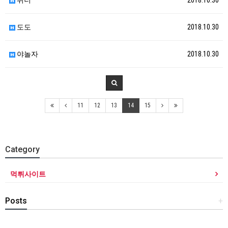
위너
2018.10.30
도도
2018.10.30
야놀자
2018.10.30
11
12
13
14
15
Category
먹튀사이트
Posts
+