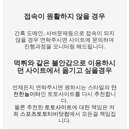
접속이 원활하지 않을 경우
간혹 도메인, 서버문제등으로 접속이 되지
않을 경우 연락주시면 사이트에 문의하여
진행과정을 모니터링 해드립니다.
먹튀와 같은 불안감으로 이용하시
던 사이트에서 옮기고 싶을경우
언제든지 연락주시면 원하시는 스타일의
안
전한놀이터
인 토토사이트를 다시 추천합니
다.
물론 추천한
토토사이트
에 대한 책임은 저
희
스포츠토토티비닷컴
에서 모든걸 책임집
니다.