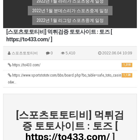
2022년 1월 라리가 스포츠중계 일정
2022년 1월 분데스리가 스포츠중계 일정
2022년 1월 리그앙 스포츠중계 일정
[스포츠토토티비] 먹튀검증 토토사이트 : 토즈 [
https://to433.com/ ]
스포츠토토티비
0
5,410
2022.06.04 10:09
https://to433.com/
1,318
https://www.sportstototv.com/bbs/board.php?bo_table=safe_toto_casin
1,128
o&w…
[스포츠토토티비] 먹튀검
증 토토사이트 : 토즈 [
https://to433.com/
]