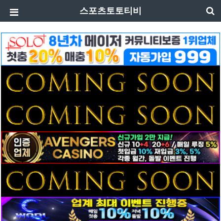
스포츠토토티비