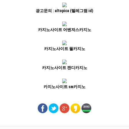
광고문의 : altopica (텔레그램 id)
카지노사이트 어벤져스카지노
카지노사이트 월카지노
카지노사이트 캔디카지노
카지노사이트 sm카지노