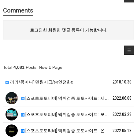
Comments
로그인한 회원만 댓글 등록이 가능합니다.
Total
4,081
Posts, Now
1
Page
라라/꽁머니1만원지급/승인전화x
2018.10.30
[스포츠토토티비] 먹튀검증 토토사이트 : 시그니처 [ …
2022.06.08
[스포츠토토티비] 먹튀검증 토토사이트 : 모이셈 [ h…
2022.03.28
[스포츠토토티비] 먹튀검증 토토사이트 : 온스 [ ht…
2022.05.18