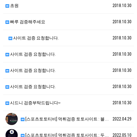
초원
2018.10.30
빠루 검증해주세요
2018.10.30
사이트 검증 요청합니다.
2018.10.30
사이트 검증 요청합니다.
2018.10.30
사이트 검증 요청합니다.
2018.10.30
사이트 검증 요청합니다.
2018.10.30
시드니 검증부탁드립니다~
2018.10.30
[스포츠토토티비] 먹튀검증 토토사이트 : 블랙페어 [ …
2022.04.29
[스포츠토토티비] 먹튀검증 토토사이트 : 두산 [ ht…
2022.05.10