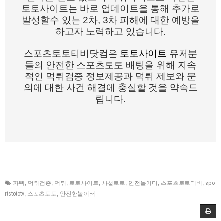
토토사이트는 바로 업데이트을 통해 추가로
발생할수 있는 2차, 3차 피해에 대한 예방을
하고자 노력하고 있습니다.
스포츠토토티비닷컴은
토토사이트
유저분
들의 안전한 스포츠토토 배팅을 위해 지속
적인 먹튀검증 정보제공과 먹튀 제보와 문
의에 대한 사건 해결에 충실할 것을 약속드
립니다.
파텍
,
먹튀검증
,
먹튀
,
토토사이트
,
사설토토
,
안전놀이터
,
스포츠토토티비
,
spo
rtstototv
,
스포츠토토
,
안전한놀이터