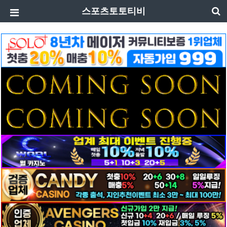
스포츠토토티비