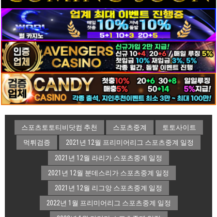
스포츠토토티비닷컴 추천
스포츠중계
토토사이트
먹튀검증
2021년 12월 프리미어리그 스포츠중계 일정
2021년 12월 라리가 스포츠중계 일정
2021년 12월 분데스리가 스포츠중계 일정
2021년 12월 리그앙 스포츠중계 일정
2022년 1월 프리미어리그 스포츠중계 일정