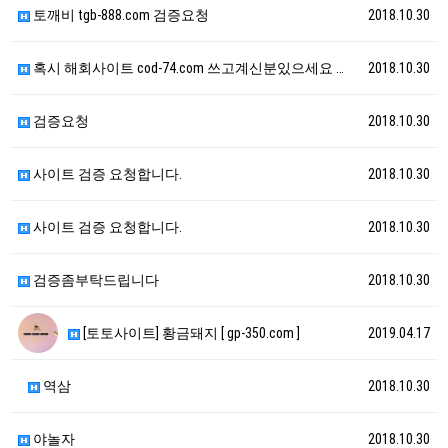
토깨비 tgb-888.com 검증요청
2018.10.30
혹시 해회사이트 cod-74.com 쓰고계신분있으세요 …
2018.10.30
검증요청
2018.10.30
사이트 검증 요청합니다.
2018.10.30
사이트 검증 요청합니다.
2018.10.30
검증좀부탁드립니다
2018.10.30
[토토사이트] 황금돼지 [ gp-350.com ]
2019.04.17
역삼
2018.10.30
야놀자
2018.10.30