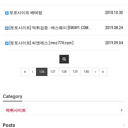
토토사이트 베테랑
2018.10.30
[토토사이트] 먹튀검증 - 에스웨이 [SWAY1.COM…
2019.08.24
[토토사이트] 씨엔에스 [ mnz774.com ]
2019.09.04
136
137
138
139
140
Category
먹튀사이트
Posts
+