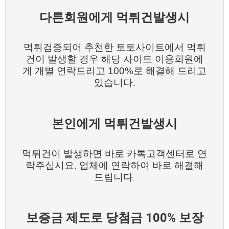
다른회원에게 먹튀건발생시
먹튀검증되어 추천한 토토사이트에서 먹튀
건이 발생할 경우 해당 사이트 이용회원에
게 개별 연락드리고 100%로 해결해 드리고
있습니다.
본인에게 먹튀건발생시
먹튀건이 발생하면 바로 카톡고객센터로 연
락주십시요. 업체에 연락하여 바로 해결해
드립니다
.
보증금 제도로 당첨금 100% 보장