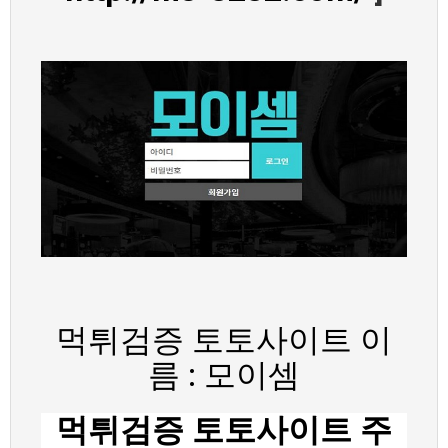
먹튀검증 토토사이트 이
름 : 모이셈
먹튀검증 토토사이트 주