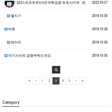
[스포츠토토티비] 먹튀검증 토토사이트 : 펀딩 [ ht…
2022.04.27
별지기
2018.10.30
버튼
2018.10.30
에이치
2018.10.30
여기사이트 검증부탁드려요.
2018.10.30
1
2
3
4
5
Category