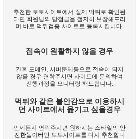
추천한 토토사이트에서 실제 먹튀로 확인된
다면 회원님의 당첨금을 철저히 보장해드리
며 바로 먹튀검증 사이트로 등록시킵니다.
접속이 원활하지 않을 경우
간혹 도메인, 서버문제등으로 접속이 되지
않을 경우 연락주시면 사이트에 문의하여
진행과정을 모니터링 해드립니다.
먹튀와 같은 불안감으로 이용하시
던 사이트에서 옮기고 싶을경우
언제든지 연락주시면 원하시는 스타일의
안
전한놀이터
인 토토사이트를 다시 추천합니