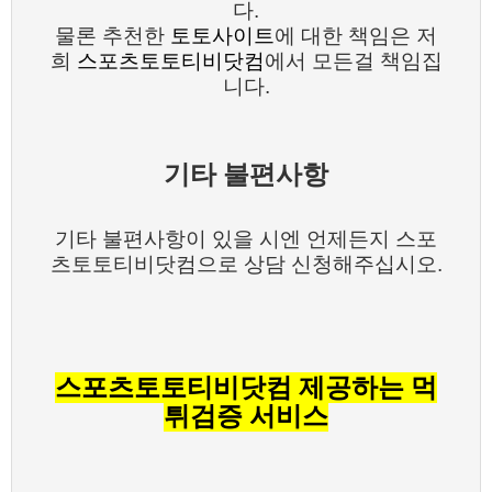
다.
물론 추천한
토토사이트
에 대한 책임은 저
희
스포츠토토티비닷컴
에서 모든걸 책임집
니다.
기타 불편사항
기타 불편사항이 있을 시엔 언제든지 스포
츠토토티비닷컴으로 상담 신청해주십시오.
스포츠토토티비닷컴 제공하는 먹
튀검증 서비스