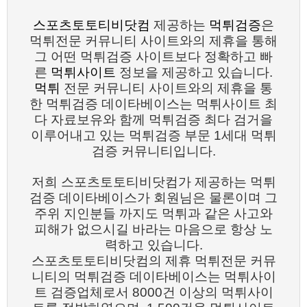
스포츠토토티비닷컴
제공하는
먹튀검증
은
먹튀전문 커뮤니티 사이트와의 제휴을 통해
그 어떤 먹튀검증 사이트보다 정확하고 빠
른
먹튀사이트
정보을 제공하고 있습니다.
먹튀
전문 커뮤니티 사이트와의 제휴을 통
한 먹튀검증 데이타베이스는 먹튀사이트 최
다 자료보유와 함께 먹튀검증 최다 검거을
이루어내고 있는 먹튀검증 부문 1세대 먹튀
검증 커뮤니티입니다.
저희 스포츠토토티비닷컴가 제공하는 먹튀
검증 데이타베이스가 회원님은 물론이며 그
주위 지인분들 까지도 먹튀과 같은 사고와
피해가 없으시길 바라는 마음으로 항상 노
력하고 있습니다.
스포츠토토티비닷컴의 제휴 먹튀전문 커뮤
니티의 먹튀검증 데이타베이스는 먹튀사이
트 검증업체로서 8000건 이상의 먹튀사이