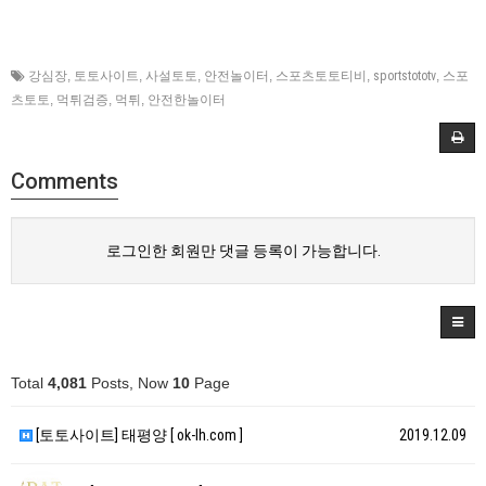
강심장
,
토토사이트
,
사설토토
,
안전놀이터
,
스포츠토토티비
,
sportstototv
,
스포
츠토토
,
먹튀검증
,
먹튀
,
안전한놀이터
Comments
로그인한 회원만 댓글 등록이 가능합니다.
Total
4,081
Posts, Now
10
Page
[토토사이트] 태평양 [ ok-lh.com ]
2019.12.09