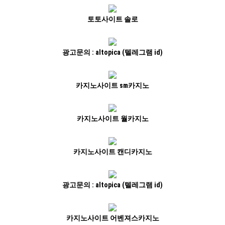
토토사이트 솔로
광고문의 : altopica (텔레그램 id)
카지노사이트 sm카지노
카지노사이트 월카지노
카지노사이트 캔디카지노
광고문의 : altopica (텔레그램 id)
카지노사이트 어벤져스카지노