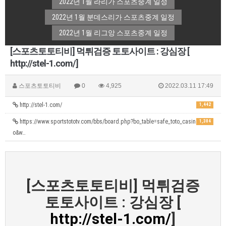
2022년 1월 라리가 스포츠중계 일정
2022년 1월 분데스리가 스포츠중계 일정
2022년 1월 리그앙 스포츠중계 일정
[스포츠토토티비] 먹튀검증 토토사이트 : 강심장 [
http://stel-1.com/]
스포츠토토티비
0
4,925
2022.03.11 17:49
http://stel-1.com/
1,442
https://www.sportstototv.com/bbs/board.php?bo_table=safe_toto_casin
1,304
o&w…
[스포츠토토티비] 먹튀검증
토토사이트 : 강심장 [
http://stel-1.com/
]