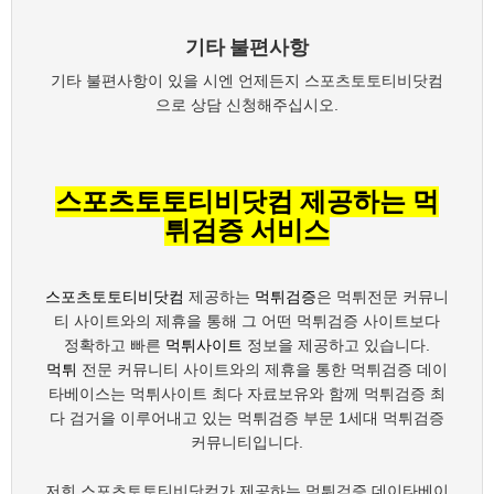
기타 불편사항
기타 불편사항이 있을 시엔 언제든지 스포츠토토티비닷컴
으로 상담 신청해주십시오.
스포츠토토티비닷컴 제공하는 먹
튀검증 서비스
스포츠토토티비닷컴
제공하는
먹튀검증
은 먹튀전문 커뮤니
티 사이트와의 제휴을 통해 그 어떤 먹튀검증 사이트보다
정확하고 빠른
먹튀사이트
정보을 제공하고 있습니다.
먹튀
전문 커뮤니티 사이트와의 제휴을 통한 먹튀검증 데이
타베이스는 먹튀사이트 최다 자료보유와 함께 먹튀검증 최
다 검거을 이루어내고 있는 먹튀검증 부문 1세대 먹튀검증
커뮤니티입니다.
저희 스포츠토토티비닷컴가 제공하는 먹튀검증 데이타베이