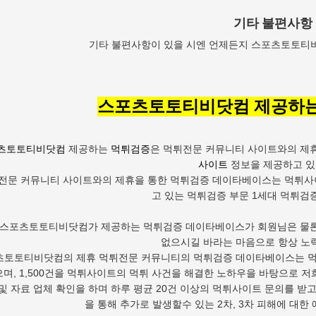
기타 불편사항
기타 불편사항이 있을 시엔 언제든지 스포츠토토티
스포츠토토티비닷컴 제공하는
츠토토티비닷컴
제공하는
먹튀검증
은 먹튀전문 커뮤니티 사이트와의 제
사이트
정보을 제공하고 있
전문 커뮤니티 사이트와의 제휴을 통한 먹튀검증 데이타베이스는 먹튀사
고 있는 먹튀검증 부문 1세대 먹튀검
 스포츠토토티비닷컴가 제공하는 먹튀검증 데이타베이스가 회원님은 물론이
없으시길 바라는 마음으로 항상 노
토토티비닷컴의 제휴 먹튀전문 커뮤니티의 먹튀검증 데이타베이스는 먹튀
며, 1,500건을 먹튀사이트의 먹튀 사건을 해결한 노하우을 바탕으로
및 자료 업체 확인을 하며 하루 평균 20건 이상의 먹튀사이트 문의를 
을 통해 추가로 발생할수 있는 2차, 3차 피해에 대한