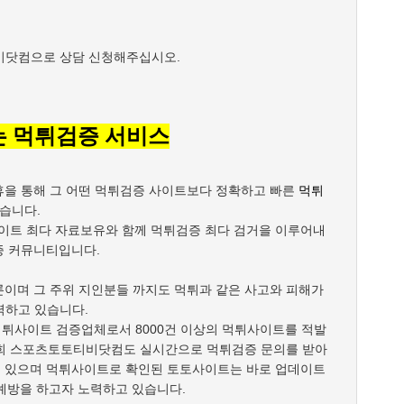
비닷컴으로 상담 신청해주십시오.
 먹튀검증 서비스
휴을 통해 그 어떤 먹튀검증 사이트보다 정확하고 빠른
먹튀
습니다.
이트 최다 자료보유와 함께 먹튀검증 최다 검거을 이루어내
증 커뮤니티입니다.
며 그 주위 지인분들 까지도 먹튀과 같은 사고와 피해가
력하고 있습니다.
사이트 검증업체로서 8000건 이상의 먹튀사이트를 적발
 저희 스포츠토토티비닷컴도 실시간으로 먹튀검증 문의를 받아
받고 있으며 먹튀사이트로 확인된 토토사이트는 바로 업데이트
 예방을 하고자 노력하고 있습니다.