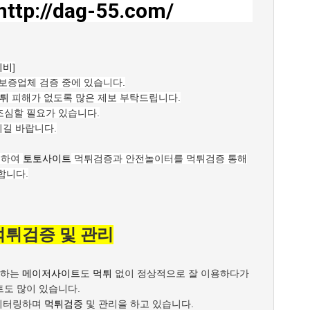
://dag-55.com/
티비
]
보증업체 검증 중에 있습니다.
튀
피해가 없도록 많은 제보 부탁드립니다.
조심할 필요가 있습니다.
길 바랍니다.
 하여
토토사이트
먹튀검증과 안전놀이터를 먹튀검증 통해
합니다.
튀검증 및 관리
랑하는
메이저사이트
도
먹튀
없이 정상적으로 잘 이용하다가
트도 많이 있습니다.
모니터링하며
먹튀검증
및 관리을 하고 있습니다.