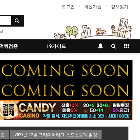
로그인
회원가입
정보찾기
로
먹튀검증
19가이드
검증
2021년 12월 프리미어리그 스포츠중계 일정