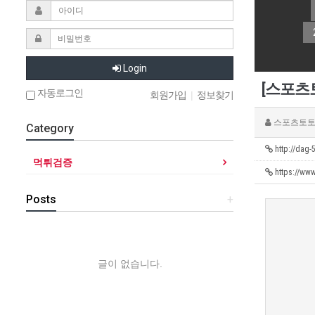
Login
[스포츠토토
자동로그인
회원가입
|
정보찾기
스포츠토
Category
http://dag-
먹튀검증
https://www
Posts
+
글이 없습니다.