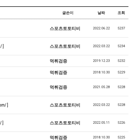
글쓴이
날짜
조회
스포츠토토티비
2022.06.22
5237
 ]
스포츠토토티비
2022.03.22
5234
먹튀검증
2019.12.23
5232
먹튀검증
2018.10.30
5229
먹튀검증
2021.05.28
5228
m/ ]
스포츠토토티비
2022.03.22
5228
 ]
스포츠토토티비
2022.05.11
5226
먹튀검증
2018.10.30
5225