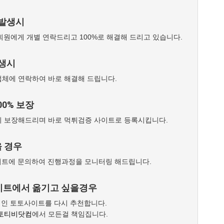
발생시
원에게 개별 연락드리고 100%로 해결해 드리고 있습니다.
생시
체에 연락하여 바로 해결해 드립니다.
0% 보장
 보장해드리며 바로 먹튀검증 사이트로 등록시킵니다.
 경우
이트에 문의하여 진행과정을 모니터링 해드립니다.
이트에서 옮기고 싶을경우
터
인 토토사이트를 다시 추천합니다.
토티비닷컴
에서 모든걸 책임집니다.