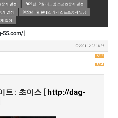
포츠중계 일정
2021년 12월 리그앙 스포츠중계 일정
츠중계 일정
2022년 1월 분데스리가 스포츠중계 일정
중계 일정
5.com/ ]
2021.12.23 16:36
1,536
1,364
트 : 초이스 [
http://dag-
]