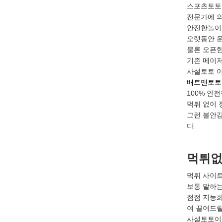
스포츠토토
전문가에 의
안전한놀이
오랫동안 운
물론 오픈한
기존 메이저
사설토토 이
배트맨토토
100% 안
먹튀 없이 
그런 불안감
다.
먹튀없
먹튀 사이트
보통 말하는
점점 지능화
여 끌어드릴
사설토토이기