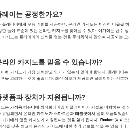
플레이는 공정한가요?
 플레이어에게 우승 기회를 제공하며, 온라인 카지노는 이러한 비율을 허
정한 놀이 표준이 있는 온라인 카지노를 찾아낼 수 있다. 여기에는 난수 생
 카지노는 플레이어의 신뢰를 얻는 것을 두려워하지 않으며 제공되는 모
온라인 카지노를 믿을 수 있습니까?
어떤 카지노가 가장 신뢰받고 인기가 있는지 알아야 합니다. 플레이어는
견을 고려하는 것이 좋습니다. 최신 정보가 제공되면 플레이어는 선호하는
플랫폼과 장치가 지원됩니까?
지노는
가정용 컴퓨터
에 최적화되어있어 플레이어가 시설로 여행하는 것 외
가 유입되면서 온라인 카지노가
스마트폰
과
태블릿
에서 널리 보급되었습
 기기에서 많은 카지노가 지원된다는 것을 알게 됩니다.
Windows(마이
형식을 갖춘 최고의 온라인 카지노에 대한 추가 정보를 얻을 수 있습니다.