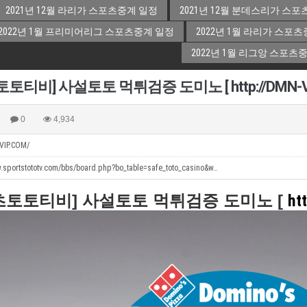
2021년 12월 라리가 스포츠중계 일정
2021년 12월 분데스리가 스
2022년 1월 프리미어리그 스포츠중계 일정
2022년 1월 라리가 스포
2022년 1월 리그앙 스포츠
토티비] 사설토토 먹튀검증 도미노 [ http://DMN-VIP
0
4,934
VIP.COM/
.sportstototv.com/bbs/board.php?bo_table=safe_toto_casino&w…
츠토토티비]
사설토토 먹튀검증 도미노 [
ht