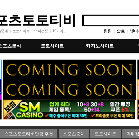
포츠토토티비
윈윈
솔로
넷마
중계 ｜ 토토사이트 ｜ 먹튀검증 ｜ 19가이드
|
|
스포츠분석
토토사이트
카지노사이트
스포츠토토티비닷컴 추천
스포츠중계
토토사이트
먹튀