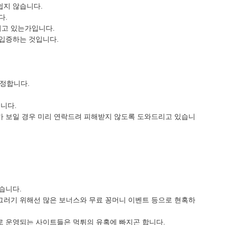
쉽지 않습니다.
다.
되고 있는가입니다.
입증하는 것입니다.
.
정합니다.
니다.
 보일 경우 미리 연락드려 피해받지 않도록 도와드리고 있습니
습니다.
러기 위해선 많은 보너스와 무료 꽁머니 이벤트 등으로 현혹하
 운영되는 사이트들은 먹튀의 유혹에 빠지곤 합니다.