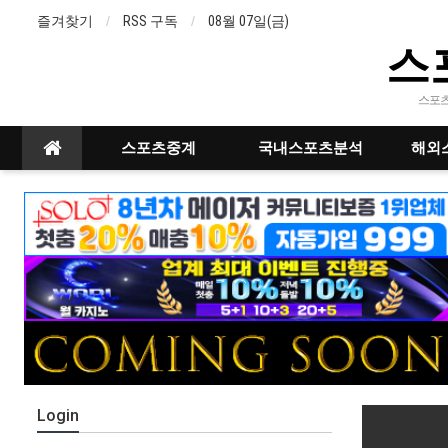
즐겨찾기
RSS 구독
08월 07일(금)
스
스포츠
스포츠중계
국내스포츠분석
해외
Login