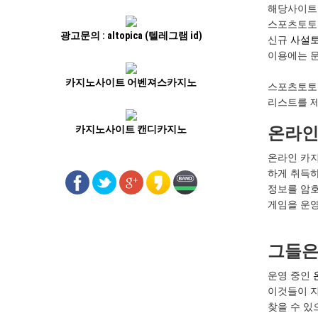
해당사이트 
스포츠토토
광고문의 : altopica (텔레그램 id)
신규
사설
이용에는 
카지노사이트 어벤져스카지노
스포츠토토
리스트를 
온라인
카지노사이트 캔디카지노
온라인 카지
하게 취득하
정보를 암
게임을 운
그들은
운영 중인
이것들이 지
찾을 수 있