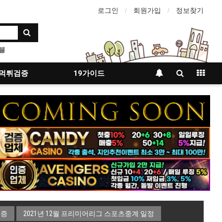
로그인
회원가입
정보찾기
블
먹튀검증
19가이드
검증
2021년 12월 프리미어리그 스포츠중계 일정