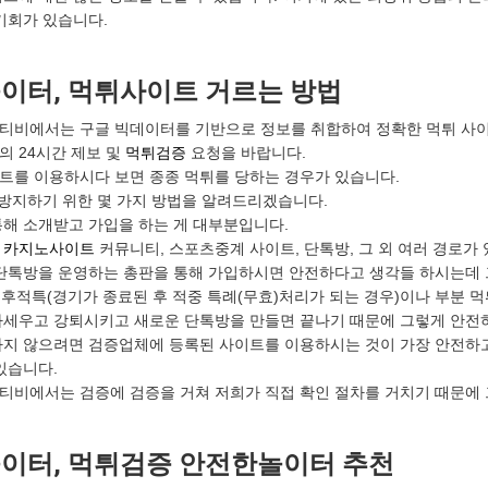
기회가 있습니다.
이터, 먹튀사이트 거르는 방법
티비에서는 구글 빅데이터를 기반으로 정보를 취합하여 정확한 먹튀 사이
 24시간 제보 및
먹튀검증
요청을 바랍니다.
트를 이용하시다 보면 종종 먹튀를 당하는 경우가 있습니다.
 방지하기 위한 몇 가지 방법을 알려드리겠습니다.
해 소개받고 가입을 하는 게 대부분입니다.
는
카지노사이트
커뮤니티, 스포츠중계 사이트, 단톡방, 그 외 여러 경로가
단톡방을 운영하는 총판을 통해 가입하시면 안전하다고 생각들 하시는데 
이 후적특(경기가 종료된 후 적중 특례(무효)처리가 되는 경우)이나 부분 
세우고 강퇴시키고 새로운 단톡방을 만들면 끝나기 때문에 그렇게 안전
지 않으려면 검증업체에 등록된 사이트를 이용하시는 것이 가장 안전하고
있습니다.
비에서는 검증에 검증을 거쳐 저희가 직접 확인 절차를 거치기 때문에 
이터, 먹튀검증 안전한놀이터 추천