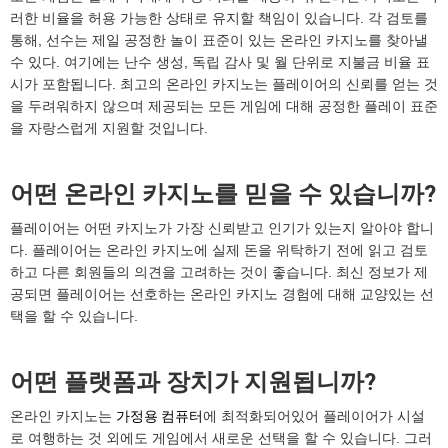
러한 비율을 허용 가능한 상태로 유지할 책임이 있습니다. 각 검토를
통해, 선수는 제일 공정한 놀이 표준이 있는 온라인 카지노를 찾아낼
수 있다. 여기에는 난수 생성, 독립 감사 및 월 단위로 지불금 비율 표
시가 포함됩니다. 최고의 온라인 카지노는 플레이어의 신뢰를 얻는 것
을 두려워하지 않으며 제공되는 모든 게임에 대해 공정한 플레이 표준
을 자랑스럽게 지원할 것입니다.
어떤 온라인 카지노를 믿을 수 있습니까?
플레이어는 어떤 카지노가 가장 신뢰받고 인기가 있는지 알아야 합니
다. 플레이어는 온라인 카지노에 실제 돈을 위탁하기 전에 읽고 검토
하고 다른 회원들의 의견을 고려하는 것이 좋습니다. 최신 정보가 제
공되면 플레이어는 선호하는 온라인 카지노 경험에 대해 교양있는 선
택을 할 수 있습니다.
어떤 플랫폼과 장치가 지원됩니까?
온라인 카지노는
가정용 컴퓨터
에 최적화되어있어 플레이어가 시설
로 여행하는 것 외에도 게임에서 새로운 선택을 할 수 있습니다. 그러