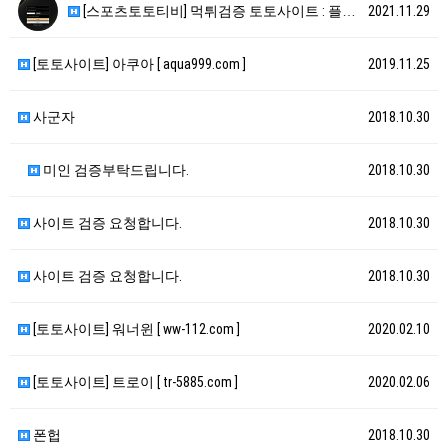
[스포츠토토티비] 먹튀검증 토토사이트 : 플라자 [ h…
2021.11.29
[토토사이트] 아쿠아 [ aqua999.com ]
2019.11.25
사군자
2018.10.30
미인 검증부탁드립니다.
2018.10.30
사이트 검증 요청합니다.
2018.10.30
사이트 검증 요청합니다.
2018.10.30
[토토사이트] 워너윈 [ ww-112.com ]
2020.02.10
[토토사이트] 트로이 [ tr-5885.com ]
2020.02.06
폰헙
2018.10.30