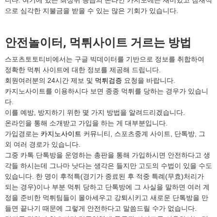
으로 심각한 지불금을 받을 수 있는 많은 기회가 있습니다.
안전놀이터, 먹튀사이트 거르는 방법
스포츠토토티비에서는 구글 빅데이터를 기반으로 정보를 취합하여
정확한 먹튀 사이트에 대한 정보를 제공해 드립니다.
회원여러분의 24시간 제보 및
먹튀검증
요청을 바랍니다.
카지노사이트를 이용하시다 보면 종종 먹튀를 당하는 경우가 있습니
다.
이를 예방, 방지하기 위한 몇 가지 방법을 알려드리겠습니다.
온라인을 통해 소개받고 가입을 하는 게 대부분입니다.
가입경로는
카지노사이트
커뮤니티, 스포츠중계 사이트, 단톡방, 그
외 여러 경로가 있습니다.
그중 카톡 단톡방을 운영하는 총판을 통해 가입하시면 안전하다고 생
각들 하시는데 그나마 낫다는 생각은 들지만 고도의 수법이 있을 수도
있습니다. 한 명이 후적특(경기가 종료된 후 적중 특례(무효)처리가
되는 경우)이나 부분 먹튀 당하고 단톡방에 그 사실을 말하면 여러 계
정을 준비한 먹튀팀들이 몰아세우고 강퇴시키고 새로운 단톡방을 만
들면 끝나기 때문에 그렇게 안전하다고 말씀드릴 수가 없습니다.