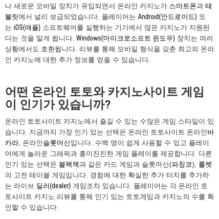
나 새로운 모바일 장치가 유입되면서 온라인 카지노가
스마트폰
과
태
블릿
에서 널리 보급되었습니다. 플레이어는
Android(안드로이드)
또
는
iOS(애플)
소프트웨어를 실행하는 기기에서 많은 카지노가 지원된
다는 것을 알게 됩니다.
Windows(마이크로소프트 윈도우)
장치는 여러
상황에서도 호환됩니다. 리뷰를 통해 모바일 형식을 갖춘 최고의 온라
인 카지노에 대한 추가 정보를 얻을 수 있습니다.
어떤 온라인 토토와 카지노사이트 게임
이 인기가 있습니까?
온라인 토토사이트 카지노에서 즐길 수 있는 수많은 게임 스타일이 있
습니다. 지금까지 가장 인기 있는 선택은 온라인 토토사이트 온라인
바
카라
, 온라인
슬롯머신
입니다. 수백 명이 쉽게 사용할 수 있고 플레이
어에게 놀라운 그래픽과 흥미진진한 게임 플레이를 제공합니다. 다른
인기 있는 선택은
블랙잭
과 같은 카드 게임과 슬롯머신(
파칭코
),
룰렛
의 고전 테이블 게임입니다. 경험에 대한 확실한 추가 터치를 추가하
는 라이브
딜러(dealer)
게임조차 있습니다. 플레이어는 각 온라인 토
토사이트 카지노 리뷰를 통해 인기 있는 토토게임과 카지노의 수를 확
인할 수 있습니다.