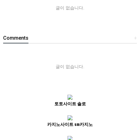
글이 없습니다.
Comments
+
글이 없습니다.
토토사이트 솔로
카지노사이트 sm카지노