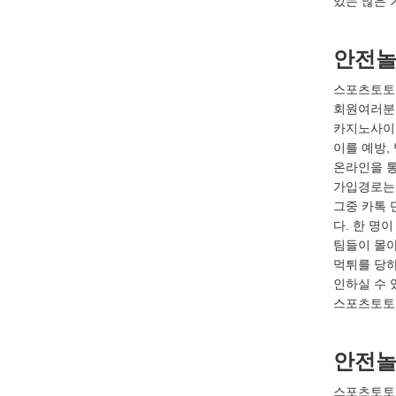
있는 많은 
안전놀
스포츠토토
회원여러분의
카지노사이
이를 예방,
온라인을 통
가입경로
그중 카톡 
다. 한 명
팀들이 몰아
먹튀를 당하
인하실 수 
스포츠토토티
안전놀
스포츠토토