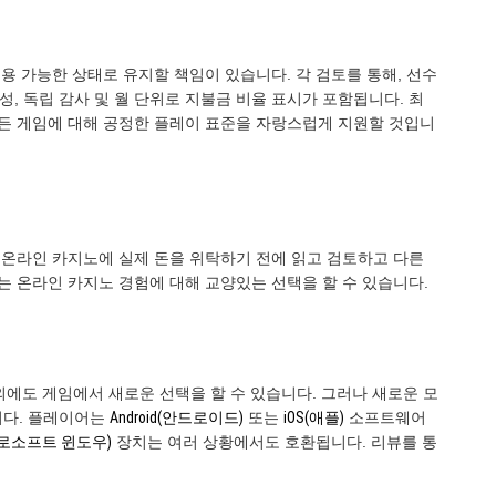
용 가능한 상태로 유지할 책임이 있습니다. 각 검토를 통해, 선수
성, 독립 감사 및 월 단위로 지불금 비율 표시가 포함됩니다. 최
든 게임에 대해 공정한 플레이 표준을 자랑스럽게 지원할 것입니
 온라인 카지노에 실제 돈을 위탁하기 전에 읽고 검토하고 다른
 온라인 카지노 경험에 대해 교양있는 선택을 할 수 있습니다.
에도 게임에서 새로운 선택을 할 수 있습니다. 그러나 새로운 모
니다. 플레이어는
Android(안드로이드)
또는
iOS(애플)
소프트웨어
크로소프트 윈도우)
장치는 여러 상황에서도 호환됩니다. 리뷰를 통