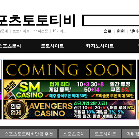
포츠토토티비
솔로
윈윈
넷마
중계 ｜ 토토사이트 ｜ 먹튀검증 ｜ 19가이드
|
|
스포츠분석
토토사이트
카지노사이트
스포츠토토티비닷컴 추천
스포츠중계
토토사이트
먹튀