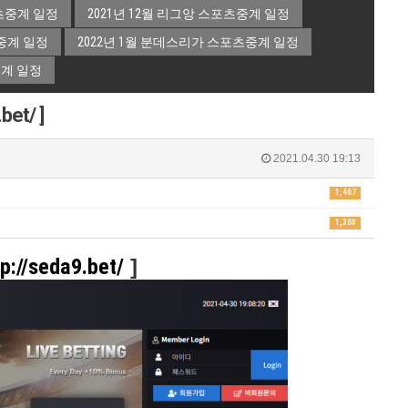
포츠중계 일정
2021년 12월 리그앙 스포츠중계 일정
츠중계 일정
2022년 1월 분데스리가 스포츠중계 일정
중계 일정
t/ ]
2021.04.30 19:13
1,467
1,360
tp://seda9.bet/
]