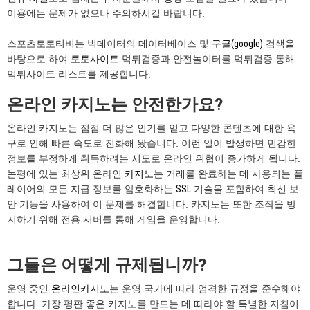
이용에는 문제가 없으나 주의하시길 바랍니다.
스포츠토토티비는 빅데이터의 데이터베이스 및
구글(google)
검색을
바탕으로 하여
토토사이트
먹튀검증과 안전놀이터를 먹튀검증 통해
먹튀사이트 리스트를 제공합니다.
온라인 카지노는 안전한가요?
온라인 카지노는 점점 더 많은 인기를 얻고 다양한 콘텐츠에 대한 욕
구로 인해 빠른 속도로 진화해 왔습니다. 이런 일이 발생하면 민감한
정보를 부정하게 취득하려는 시도로 온라인 위협이 증가하게 됩니다.
논평에 있는 최상위 온라인
카지노
는 거래를 완료하는 데 사용되는 플
레이어의 모든 지급 정보를 암호화하는
SSL
기술을 포함하여 최신 보
안 기능을 사용하여 이 문제를 해결합니다. 카지노는 또한 조작을 방
지하기 위해 전용 서버를 통해 게임을 운영합니다.
그들은 어떻게 규제됩니까?
운영 중인
온라인카지노
는 운영 국가에 따라 엄격한 규정을 준수해야
합니다. 가장 평판 좋은 카지노를 만드는 데 따라야 할 특별한 지침이