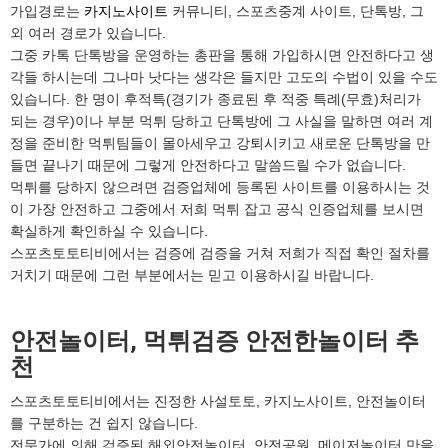
가입경로는
카지노사이트
커뮤니티, 스포츠중계 사이트, 단톡방, 그
외 여러 경로가 있습니다.
그중 카톡 단톡방을 운영하는 총판을 통해 가입하시면 안전하다고 생
각들 하시는데 그나마 낫다는 생각은 들지만 고도의 수법이 있을 수도
있습니다. 한 명이 후적특(경기가 종료된 후 적중 특례(무효)처리가
되는 경우)이나 부분 먹튀 당하고 단톡방에 그 사실을 말하면 여러 계
정을 준비한 먹튀팀들이 몰아세우고 강퇴시키고 새로운 단톡방을 만
들면 끝나기 때문에 그렇게 안전하다고 말씀드릴 수가 없습니다.
먹튀를 당하지 않으려면 검증업체에 등록된 사이트를 이용하시는 것
이 가장 안전하고 그중에서 저희 먹튀 잡고 공식 인증업체를 보시면
확실하게 확인하실 수 있습니다.
스포츠토토티비에서는 검증에 검증을 거쳐 저희가 직접 확인 절차를
거치기 때문에 그런 부분에서는 믿고 이용하시길 바랍니다.
안전놀이터, 먹튀검증 안전한놀이터 추
천
스포츠토토티비에서는 진정한 사설토토, 카지노사이트, 안전놀이터
를 구분하는 건 쉽지 않습니다.
전문가에 의해 검증된 해외안전놀이터, 안전공원, 메이저놀이터 만을