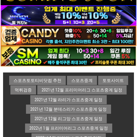
스포츠토토티비닷컴 추천
스포츠중계
토토사이트
먹튀검증
2021년 12월 프리미어리그 스포츠중계 일정
2021년 12월 라리가 스포츠중계 일정
2021년 12월 분데스리가 스포츠중계 일정
2021년 12월 리그앙 스포츠중계 일정
2022년 1월 프리미어리그 스포츠중계 일정