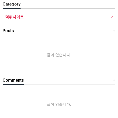
Category
먹튀사이트
Posts
+
글이 없습니다.
Comments
+
글이 없습니다.