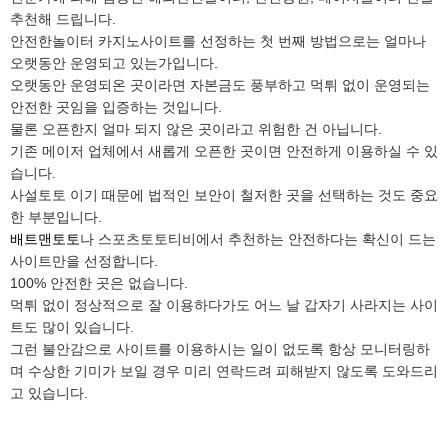
추천해 드립니다.
안전한놀이터 카지노사이트를 선정하는 첫 번째 방법으로는 얼마나
오랫동안 운영되고 있는가입니다.
오랫동안 운영되온 곳이라면 자본금도 풍부하고 먹튀 없이 운영되는
안전한 곳임을 입증하는 것입니다.
물론 오픈한지 얼마 되지 않은 곳이라고 위험한 건 아닙니다.
기존 메이저 업체에서 새롭게 오픈한 곳이면 안전하게 이용하실 수 있
습니다.
사설토토 이기 때문에 법적인 보안이 철저한 곳을 선택하는 것도 중요
한 부분입니다.
배트맨토토
나 스포츠토토티비에서 추천하는 안전하다는 확신이 드는
사이트만을 선정합니다.
100% 안전한 곳은 없습니다.
먹튀 없이 정상적으로 잘 이용하다가도 어느 날 갑자기 사라지는 사이
트도 많이 있습니다.
그런 불안감으로 사이트를 이용하시는 일이 없도록 항상 모니터링하
며 수상한 기미가 보일 경우 미리 연락드려 피해받지 않도록 도와드리
고 있습니다.