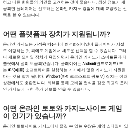
하고 다른 회원들의 의견을 고려하는 것이 좋습니다. 최신 정보가 제
공되면 플레이어는 선호하는 온라인 카지노 경험에 대해 교양있는 선
택을 할 수 있습니다.
어떤 플랫폼과 장치가 지원됩니까?
온라인 카지노는
가정용 컴퓨터
에 최적화되어있어 플레이어가 시설
로 여행하는 것 외에도 게임에서 새로운 선택을 할 수 있습니다. 그러
나 새로운 모바일 장치가 유입되면서 온라인 카지노가
스마트폰
과
태
블릿
에서 널리 보급되었습니다. 플레이어는
Android(안드로이드)
또
는
iOS(애플)
소프트웨어를 실행하는 기기에서 많은 카지노가 지원된
다는 것을 알게 됩니다.
Windows(마이크로소프트 윈도우)
장치는 여러
상황에서도 호환됩니다. 리뷰를 통해 모바일 형식을 갖춘 최고의 온라
인 카지노에 대한 추가 정보를 얻을 수 있습니다.
어떤 온라인 토토와 카지노사이트 게임
이 인기가 있습니까?
온라인 토토사이트 카지노에서 즐길 수 있는 수많은 게임 스타일이 있