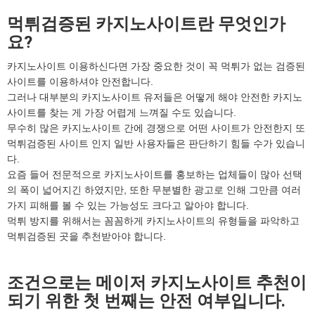
먹튀검증된 카지노사이트란 무엇인가
요?
카지노사이트 이용하신다면 가장 중요한 것이 꼭 먹튀가 없는 검증된
사이트를 이용하셔야 안전합니다.
그러나 대부분의 카지노사이트 유저들은 어떻게 해야 안전한 카지노
사이트를 찾는 게 가장 어렵게 느껴질 수도 있습니다.
무수히 많은 카지노사이트 간에 경쟁으로 어떤 사이트가 안전한지 또
먹튀검증된 사이트 인지 일반 사용자들은 판단하기 힘들 수가 있습니
다.
요즘 들어 전문적으로 카지노사이트를 홍보하는 업체들이 많아 선택
의 폭이 넓어지긴 하였지만, 또한 무분별한 광고로 인해 그만큼 여러
가지 피해를 볼 수 있는 가능성도 크다고 알아야 합니다.
먹튀 방지를 위해서는 꼼꼼하게 카지노사이트의 유형들을 파악하고
먹튀검증된 곳을 추천받아야 합니다.
조건으로는 메이저 카지노사이트 추천이
되기 위한 첫 번째는 안전 여부입니다.