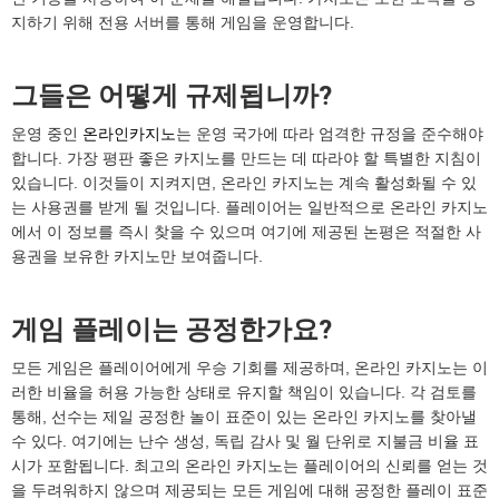
지하기 위해 전용 서버를 통해 게임을 운영합니다.
그들은 어떻게 규제됩니까?
운영 중인
온라인카지노
는 운영 국가에 따라 엄격한 규정을 준수해야
합니다. 가장 평판 좋은 카지노를 만드는 데 따라야 할 특별한 지침이
있습니다. 이것들이 지켜지면, 온라인 카지노는 계속 활성화될 수 있
는 사용권를 받게 될 것입니다. 플레이어는 일반적으로 온라인 카지노
에서 이 정보를 즉시 찾을 수 있으며 여기에 제공된 논평은 적절한 사
용권을 보유한 카지노만 보여줍니다.
게임 플레이는 공정한가요?
모든 게임은 플레이어에게 우승 기회를 제공하며, 온라인 카지노는 이
러한 비율을 허용 가능한 상태로 유지할 책임이 있습니다. 각 검토를
통해, 선수는 제일 공정한 놀이 표준이 있는 온라인 카지노를 찾아낼
수 있다. 여기에는 난수 생성, 독립 감사 및 월 단위로 지불금 비율 표
시가 포함됩니다. 최고의 온라인 카지노는 플레이어의 신뢰를 얻는 것
을 두려워하지 않으며 제공되는 모든 게임에 대해 공정한 플레이 표준