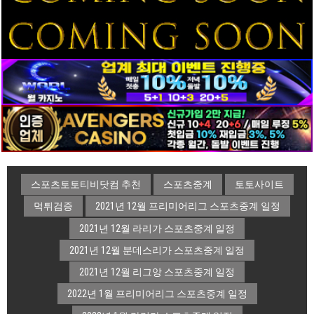
스포츠토토티비닷컴 추천
스포츠중계
토토사이트
먹튀검증
2021년 12월 프리미어리그 스포츠중계 일정
2021년 12월 라리가 스포츠중계 일정
2021년 12월 분데스리가 스포츠중계 일정
2021년 12월 리그앙 스포츠중계 일정
2022년 1월 프리미어리그 스포츠중계 일정