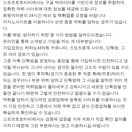
스포츠토토티비에서는 구글 빅데이터를 기반으로 정보를 취합하여
정확한 먹튀 사이트에 대한 정보를 제공해 드립니다.
회원여러분의 24시간 제보 및
먹튀검증
요청을 바랍니다.
카지노사이트를 이용하시다 보면 종종 먹튀를 당하는 경우가 있습니
다.
이를 예방, 방지하기 위한 몇 가지 방법을 알려드리겠습니다.
온라인을 통해 소개받고 가입을 하는 게 대부분입니다.
가입경로는
카지노사이트
커뮤니티, 스포츠중계 사이트, 단톡방, 그
외 여러 경로가 있습니다.
그중 카톡 단톡방을 운영하는 총판을 통해 가입하시면 안전하다고 생
각들 하시는데 그나마 낫다는 생각은 들지만 고도의 수법이 있을 수도
있습니다. 한 명이 후적특(경기가 종료된 후 적중 특례(무효)처리가
되는 경우)이나 부분 먹튀 당하고 단톡방에 그 사실을 말하면 여러 계
정을 준비한 먹튀팀들이 몰아세우고 강퇴시키고 새로운 단톡방을 만
들면 끝나기 때문에 그렇게 안전하다고 말씀드릴 수가 없습니다.
먹튀를 당하지 않으려면 검증업체에 등록된 사이트를 이용하시는 것
이 가장 안전하고 그중에서 저희 먹튀 잡고 공식 인증업체를 보시면
확실하게 확인하실 수 있습니다.
스포츠토토티비에서는 검증에 검증을 거쳐 저희가 직접 확인 절차를
거치기 때문에 그런 부분에서는 믿고 이용하시길 바랍니다.