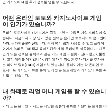
인 카지노에 대한 추가 정보를 얻을 수 있습니다.
어떤 온라인 토토와 카지노사이트 게임
이 인기가 있습니까?
온라인 토토사이트 카지노에서 즐길 수 있는 수많은 게임 스타일이 있
습니다. 지금까지 가장 인기 있는 선택은 온라인 토토사이트 온라인
바
카라
, 온라인
슬롯머신
입니다. 수백 명이 쉽게 사용할 수 있고 플레이
어에게 놀라운 그래픽과 흥미진진한 게임 플레이를 제공합니다. 다른
인기 있는 선택은
블랙잭
과 같은 카드 게임과 슬롯머신(
파칭코
),
룰렛
의 고전 테이블 게임입니다. 경험에 대한 확실한 추가 터치를 추가하
는 라이브
딜러(dealer)
게임조차 있습니다. 플레이어는 각 온라인 토
토사이트 카지노 리뷰를 통해 인기 있는 토토게임과 카지노의 수를 확
인할 수 있습니다.
내 화폐로 리얼 머니 게임을 할 수 있습니
까?
거의 모든 온라인 카지노는 다양한 종류의 통화를 지원하는 문제를 야