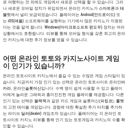
로 여행하는 것 외에도 게임에서 새로운 선택을 할 수 있습니다. 그러
나 새로운 모바일 장치가 유입되면서 온라인 카지노가
스마트폰
과
태
블릿
에서 널리 보급되었습니다. 플레이어는
Android(안드로이드)
또
는
iOS(애플)
소프트웨어를 실행하는 기기에서 많은 카지노가 지원된
다는 것을 알게 됩니다.
Windows(마이크로소프트 윈도우)
장치는 여러
상황에서도 호환됩니다. 리뷰를 통해 모바일 형식을 갖춘 최고의 온라
인 카지노에 대한 추가 정보를 얻을 수 있습니다.
어떤 온라인 토토와 카지노사이트 게임
이 인기가 있습니까?
온라인 토토사이트 카지노에서 즐길 수 있는 수많은 게임 스타일이 있
습니다. 지금까지 가장 인기 있는 선택은 온라인 토토사이트 온라인
바
카라
, 온라인
슬롯머신
입니다. 수백 명이 쉽게 사용할 수 있고 플레이
어에게 놀라운 그래픽과 흥미진진한 게임 플레이를 제공합니다. 다른
인기 있는 선택은
블랙잭
과 같은 카드 게임과 슬롯머신(
파칭코
),
룰렛
의 고전 테이블 게임입니다. 경험에 대한 확실한 추가 터치를 추가하
는 라이브
딜러(dealer)
게임조차 있습니다. 플레이어는 각 온라인 토
토사이트 카지노 리뷰를 통해 인기 있는 토토게임과 카지노의 수를 확
인할 수 있습니다.