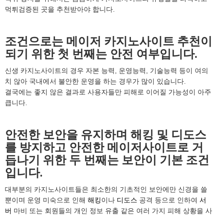
먹튀검증된 곳을 추천받아야 합니다.
조건으로는 메이저 카지노사이트 추천이
되기 위한 첫 번째는 안전 여부입니다.
신생 카지노사이트의 경우 자본 능력, 운영능력, 기술능력 등이 여의
치 않아 국내에서 불안한 운영을 하는 경우가 많이 있습니다.
결국에는 좋지 않은 결과로 사용자들만 피해로 이어질 가능성이 아주
큽니다.
안전한 보안을 유지하며 해킹 및 디도스
를 방지하고 안전한 메이저사이트로 거
듭나기 위한 두 번째는 보안이 기본 조건
입니다.
대부분의 카지노사이트들은 최소한의 기초적인 보안에만 신경을 쓸
뿐이며 운영 미숙으로 인해
해킹
이나
디도스
공격 등으로 인하여
서
버
마비 또는 회원들의 개인 정보 유출 같은 여러 가지 피해 상황을 사