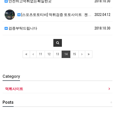
안전하고먹튀없는확실한곳
2018.10.30
[스포츠토토티비] 먹튀검증 토토사이트 : 젠나인 [ h…
2022.04.12
검증부탁드립니다
2018.10.30
11
12
13
14
15
Category
먹튀사이트
Posts
+