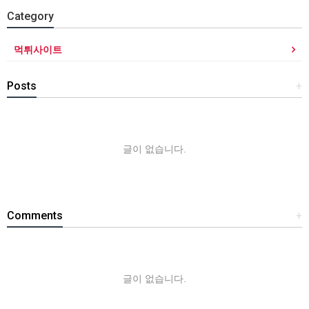
Category
먹튀사이트
Posts
+
글이 없습니다.
Comments
+
글이 없습니다.