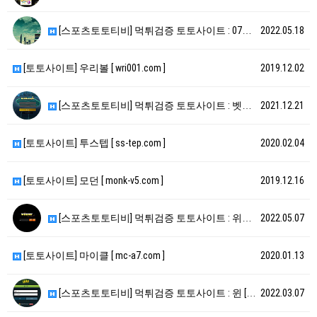
[스포츠토토티비] 먹튀검증 토토사이트 : 070 [ h…
2022.05.18
[토토사이트] 우리볼 [ wri001.com ]
2019.12.02
[스포츠토토티비] 먹튀검증 토토사이트 : 벳매니저 [ …
2021.12.21
[토토사이트] 투스텝 [ ss-tep.com ]
2020.02.04
[토토사이트] 모던 [ monk-v5.com ]
2019.12.16
[스포츠토토티비] 먹튀검증 토토사이트 : 위너 [ ht…
2022.05.07
[토토사이트] 마이클 [ mc-a7.com ]
2020.01.13
[스포츠토토티비] 먹튀검증 토토사이트 : 윈 [ htt…
2022.03.07