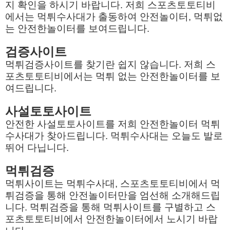
지 확인을 하시기 바랍니다. 저희 스포츠토토티비
에서는 먹튀수사대가 출동하여 안전놀이터, 먹튀없
는 안전한놀이터를 보여드립니다.
검증사이트
먹튀검증사이트를 찾기란 쉽지 않습니다. 저희 스
포츠토토티비에서는 먹튀 없는 안전한놀이터를 보
여드립니다.
사설토토사이트
안전한 사설토토사이트를 저희 안전한놀이터 먹튀
수사대가 찾아드립니다. 먹튀수사대는 오늘도 발로
뛰어 다닙니다.
먹튀검증
먹튀사이트는 먹튀수사대, 스포츠토토티비에서 먹
튀검증을 통해 안전놀이터만을 엄선해 소개해드립
니다. 먹튀검증을 통해 먹튀사이트를 구별하고 스
포츠토토티비에서 안전한놀이터에서 노시기 바랍