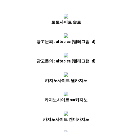
토토사이트 솔로
광고문의 : altopica (텔레그램 id)
광고문의 : altopica (텔레그램 id)
카지노사이트 월카지노
카지노사이트 sm카지노
카지노사이트 캔디카지노