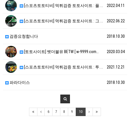
[스포츠토토티비] 먹튀검증 토토사이트 : 플러스벳 [ …
2022.04.11
[스포츠토토티비] 먹튀검증 토토사이트 : 그린벳 [ h…
2022.06.22
검증요청합니다
2018.10.30
[토토사이트] 벳더블유 BETW [ w-9999.com…
2020.03.04
[스포츠토토티비] 먹튀검증 토토사이트 : 투더벳 [ h…
2021.12.21
파라다이스
2018.10.30
6
7
8
9
10