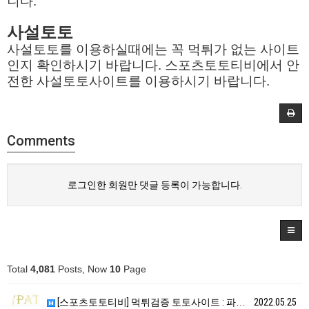
니다.
사설토토
사설토토를 이용하실때에는 꼭 먹튀가 없는 사이트
인지 확인하시기 바랍니다. 스포츠토토티비에서 안
전한 사설토토사이트를 이용하시기 바랍니다.
Comments
로그인한 회원만 댓글 등록이 가능합니다.
Total
4,081
Posts, Now
10
Page
[스포츠토토티비] 먹튀검증 토토사이트 : 파텍 [ ht…
2022.05.25