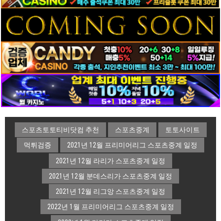
스포츠토토티비닷컴 추천
스포츠중계
토토사이트
먹튀검증
2021년 12월 프리미어리그 스포츠중계 일정
2021년 12월 라리가 스포츠중계 일정
2021년 12월 분데스리가 스포츠중계 일정
2021년 12월 리그앙 스포츠중계 일정
2022년 1월 프리미어리그 스포츠중계 일정