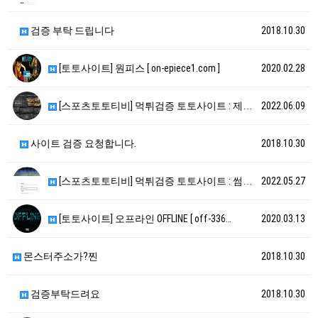
검증 부탁 드립니다
2018.10.30
[토토사이트] 원피스 [ on-epiece1.com ]
2020.02.28
[스포츠토토티비] 먹튀검증 토토사이트 : 제메라 [ h…
2022.06.09
사이트 검증 요청합니다.
2018.10.30
[스포츠토토티비] 먹튀검증 토토사이트 : 썸타임 [ h…
2022.05.27
[토토사이트] 오프라인 OFFLINE [ off-336…
2020.03.13
몬스터주소가?찐
2018.10.30
검증부탁드려요
2018.10.30