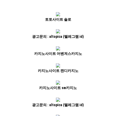
토토사이트 솔로
광고문의 : altopica (텔레그램 id)
카지노사이트 어벤져스카지노
카지노사이트 캔디카지노
카지노사이트 sm카지노
광고문의 : altopica (텔레그램 id)