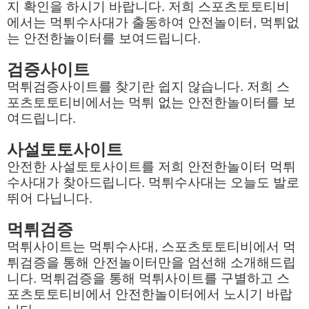
지 확인을 하시기 바랍니다. 저희 스포츠토토티비
에서는 먹튀수사대가 출동하여 안전놀이터, 먹튀없
는 안전한놀이터를 보여드립니다.
검증사이트
먹튀검증사이트를 찾기란 쉽지 않습니다. 저희 스
포츠토토티비에서는 먹튀 없는 안전한놀이터를 보
여드립니다.
사설토토사이트
안전한 사설토토사이트를 저희 안전한놀이터 먹튀
수사대가 찾아드립니다. 먹튀수사대는 오늘도 발로
뛰어 다닙니다.
먹튀검증
먹튀사이트는 먹튀수사대, 스포츠토토티비에서 먹
튀검증을 통해 안전놀이터만을 엄선해 소개해드립
니다. 먹튀검증을 통해 먹튀사이트를 구별하고 스
포츠토토티비에서 안전한놀이터에서 노시기 바랍