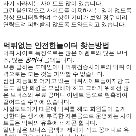
자기 사라지는 사이트도 많이 있습니다.
그런 불안감으로 사이트를 이용하시는 일이 없도록
항상 모니터링하며 수상한 기미가 보일 경우 미리
연락드려 피해받지 않도록 도와드리고 있습니다.
먹튀없는 안전한놀이터 찾는방법
먹튀 사이트 특징으로는 많은 이벤트와 많은 보너
스, 많은
꽁머니
금액입니다.
보통 말하는 도메인이나 먹튀검증사이트의 먹튀 이
력으로는 모든 것을 파악할 수 없습니다.
점점 지능화되어가고 있는 먹튀사이트들이지만 그
들도 일단 회원을 모집해야 하고 그러기 위해선 많
은 보너스와 무료 꽁머니 이벤트 등으로 현혹하여
끌어드릴 수밖에 없습니다.
사설토토이기 때문에 먹튀를 해도 회원들이 쉽게
당한다는 생각에 부족한 자본금으로 운영되는 사이
트들은 먹튀의 유혹에 빠지곤 합니다.
일단 많은 보너스 금액과 제재가 적고 꽁머니로 유