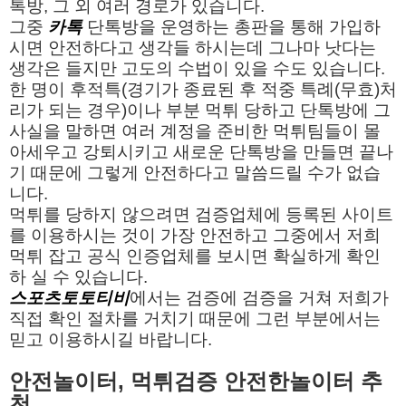
톡방, 그 외 여러 경로가 있습니다.
그중
카톡
단톡방을 운영하는 총판을 통해 가입하
시면 안전하다고 생각들 하시는데 그나마 낫다는
생각은 들지만 고도의 수법이 있을 수도 있습니다.
한 명이 후적특(경기가 종료된 후 적중 특례(무효)처
리가 되는 경우)이나 부분 먹튀 당하고 단톡방에 그
사실을 말하면 여러 계정을 준비한 먹튀팀들이 몰
아세우고 강퇴시키고 새로운 단톡방을 만들면 끝나
기 때문에 그렇게 안전하다고 말씀드릴 수가 없습
니다.
먹튀를 당하지 않으려면 검증업체에 등록된 사이트
를 이용하시는 것이 가장 안전하고 그중에서 저희
먹튀 잡고 공식 인증업체를 보시면 확실하게 확인
하 실 수 있습니다.
스포츠토토티비
에서는 검증에 검증을 거쳐 저희가
직접 확인 절차를 거치기 때문에 그런 부분에서는
믿고 이용하시길 바랍니다.
안전놀이터, 먹튀검증 안전한놀이터 추
천