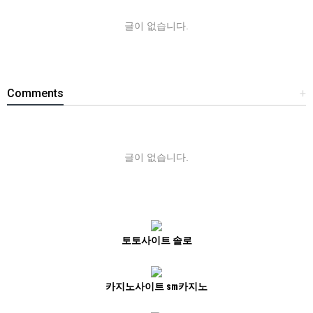
글이 없습니다.
Comments
+
글이 없습니다.
토토사이트 솔로
카지노사이트 sm카지노