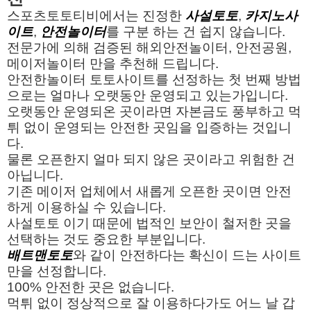
스포츠토토티비에서는 진정한
사설토토
,
카지노사
이트
,
안전놀이터
를 구분 하는 건 쉽지 않습니다.
전문가에 의해 검증된 해외안전놀이터, 안전공원,
메이저놀이터 만을 추천해 드립니다.
안전한놀이터 토토사이트를 선정하는 첫 번째 방법
으로는 얼마나 오랫동안 운영되고 있는가입니다.
오랫동안 운영되온 곳이라면 자본금도 풍부하고 먹
튀 없이 운영되는 안전한 곳임을 입증하는 것입니
다.
물론 오픈한지 얼마 되지 않은 곳이라고 위험한 건
아닙니다.
기존 메이저 업체에서 새롭게 오픈한 곳이면 안전
하게 이용하실 수 있습니다.
사설토토 이기 때문에 법적인 보안이 철저한 곳을
선택하는 것도 중요한 부분입니다.
배트맨토토
와 같이 안전하다는 확신이 드는 사이트
만을 선정합니다.
100% 안전한 곳은 없습니다.
먹튀 없이 정상적으로 잘 이용하다가도 어느 날 갑