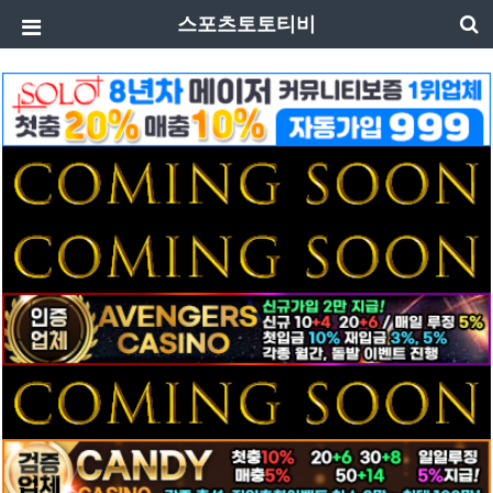
스포츠토토티비