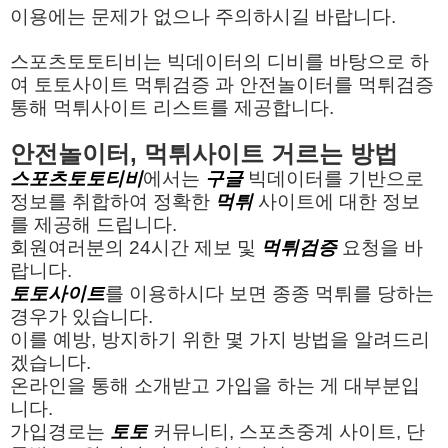
이용에는 문제가 없으나 주의하시길 바랍니다.
스포츠토토티비는 빅데이터의 디비를 바탕으로 하
여 토토사이트 먹튀검증 과 안전놀이터를 먹튀검증
통해 먹튀사이트 리스트를 제공합니다.
안전놀이터, 먹튀사이트 거르는 방법
스포츠토토티비
에서는
구글
빅데이터를 기반으로
정보를 취합하여 정확한
먹튀
사이트에 대한 정보
를 제공해 드립니다.
회원여러분의 24시간 제보 및
먹튀검증
요청을 바
랍니다.
토토사이트
를 이용하시다 보면 종종 먹튀를 당하는
경우가 있습니다.
이를 예방, 방지하기 위한 몇 가지 방법을 알려드리
겠습니다.
온라인을 통해 소개받고 가입을 하는 게 대부분입
니다.
가입경로는
토토
커뮤니티, 스포츠중계 사이트, 단