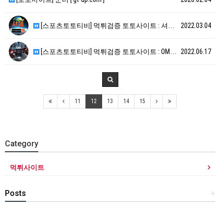
[스포츠토토티비] 먹튀검증 토토사이트 : 셔틀 [htt…
2022.03.04
[스포츠토토티비] 먹튀검증 토토사이트 : OMG [ h…
2022.06.17
11
12
13
14
15
Category
먹튀사이트
Posts
+