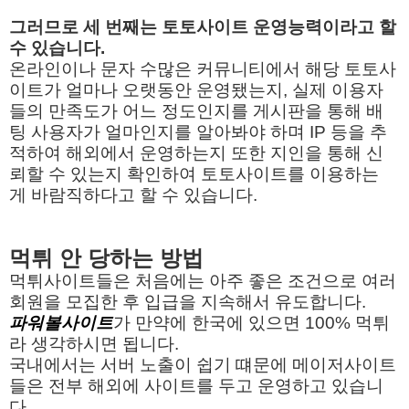
그러므로 세 번째는 토토사이트 운영능력이라고 할
수 있습니다.
온라인이나 문자 수많은 커뮤니티에서 해당 토토사
이트가 얼마나 오랫동안 운영됐는지, 실제 이용자
들의 만족도가 어느 정도인지를 게시판을 통해 배
팅 사용자가 얼마인지를 알아봐야 하며 IP 등을 추
적하여 해외에서 운영하는지 또한 지인을 통해 신
뢰할 수 있는지 확인하여 토토사이트를 이용하는
게 바람직하다고 할 수 있습니다.
먹튀 안 당하는 방법
먹튀사이트들은 처음에는 아주 좋은 조건으로 여러
회원을 모집한 후 입급을 지속해서 유도합니다.
파워볼사이트
가 만약에 한국에 있으면 100% 먹튀
라 생각하시면 됩니다.
국내에서는 서버 노출이 쉽기 떄문에 메이저사이트
들은 전부 해외에 사이트를 두고 운영하고 있습니
다.