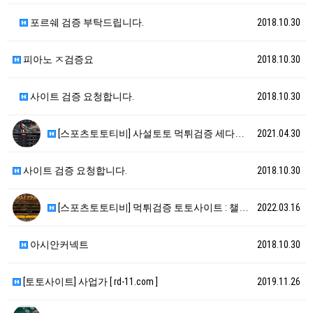
포르쉐 검증 부탁드립니다.
2018.10.30
피아노 ㅈ검증요
2018.10.30
사이트 검증 요청합니다.
2018.10.30
[스포츠토토티비] 사설토토 먹튀검증 세다벳 [ http…
2021.04.30
사이트 검증 요청합니다.
2018.10.30
[스포츠토토티비] 먹튀검증 토토사이트 : 챌린지 [ h…
2022.03.16
아시안커넥트
2018.10.30
[토토사이트] 사업가 [ rd-11.com ]
2019.11.26