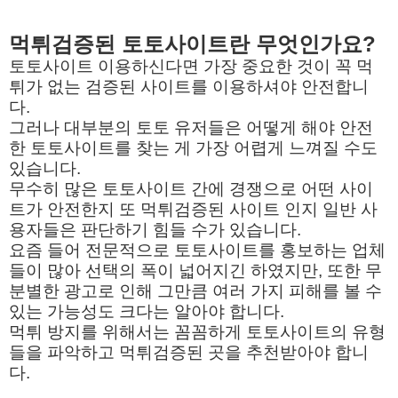
먹튀검증된 토토사이트란 무엇인가요?
토토사이트 이용하신다면 가장 중요한 것이 꼭 먹
튀가 없는 검증된 사이트를 이용하셔야 안전합니
다.
그러나 대부분의 토토 유저들은 어떻게 해야 안전
한 토토사이트를 찾는 게 가장 어렵게 느껴질 수도
있습니다.
무수히 많은 토토사이트 간에 경쟁으로 어떤 사이
트가 안전한지 또 먹튀검증된 사이트 인지 일반 사
용자들은 판단하기 힘들 수가 있습니다.
요즘 들어 전문적으로 토토사이트를 홍보하는 업체
들이 많아 선택의 폭이 넓어지긴 하였지만, 또한 무
분별한 광고로 인해 그만큼 여러 가지 피해를 볼 수
있는 가능성도 크다는 알아야 합니다.
먹튀 방지를 위해서는 꼼꼼하게 토토사이트의 유형
들을 파악하고 먹튀검증된 곳을 추천받아야 합니
다.