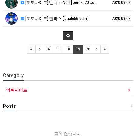
[토토사이트] 벤치 BENCH [ ben-2020.co…
2020.03.02
[토토사이트] 팔라스 [ paale56.com ]
2020.03.03
16
17
18
19
20
Category
먹튀사이트
Posts
+
글이 없습니다.