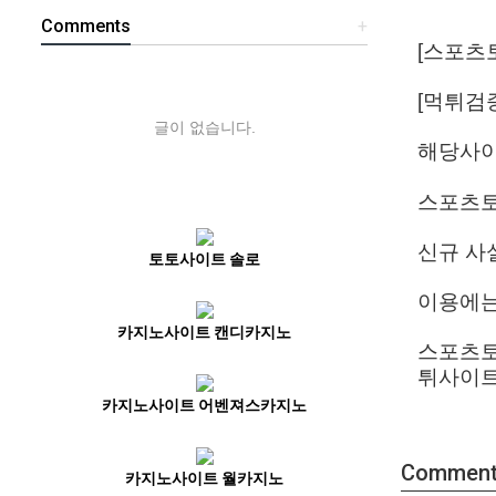
Comments
+
[스포츠토
[먹튀검
글이 없습니다.
해당사이
스포츠토
신규 사
토토사이트 솔로
이용에는
카지노사이트 캔디카지노
스포츠토
튀사이트
카지노사이트 어벤져스카지노
Commen
카지노사이트 월카지노