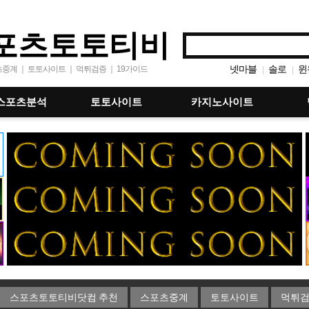
포츠토토티비
넷마블
솔로
윈
중계 ｜ 토토사이트 ｜ 먹튀검증 ｜ 19가이드
|
|
스포츠분석
토토사이트
카지노사이트
스포츠토토티비닷컴 추천
스포츠중계
토토사이트
먹튀