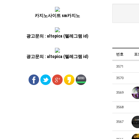
카지노사이트 sm카지노
광고문의 : altopica (텔레그램 id)
번호
포
광고문의 : altopica (텔레그램 id)
3571
3570
3569
3568
3567