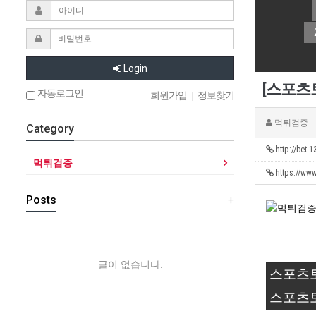
Login
[스포츠토
자동로그인
회원가입
|
정보찾기
먹튀검증
Category
http://bet-
먹튀검증
https://www
Posts
+
글이 없습니다.
스포츠
스포츠