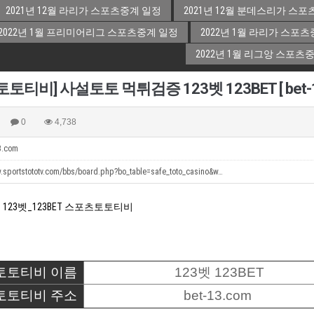
2021년 12월 라리가 스포츠중계 일정
2021년 12월 분데스리가 스
2022년 1월 프리미어리그 스포츠중계 일정
2022년 1월 라리가 스포
2022년 1월 리그앙 스포츠
토티비] 사설토토 먹튀검증 123벳 123BET [ bet-13
0
4,738
13.com
.sportstototv.com/bbs/board.php?bo_table=safe_toto_casino&w…
토토티비 이름
123벳 123BET
토토티비 주소
bet-13.com