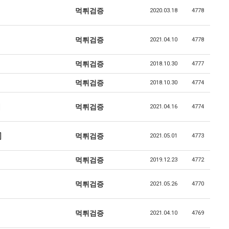
먹튀검증
2020.03.18
4778
먹튀검증
2021.04.10
4778
먹튀검증
2018.10.30
4777
먹튀검증
2018.10.30
4774
]
먹튀검증
2021.04.16
4774
]
먹튀검증
2021.05.01
4773
먹튀검증
2019.12.23
4772
먹튀검증
2021.05.26
4770
먹튀검증
2021.04.10
4769