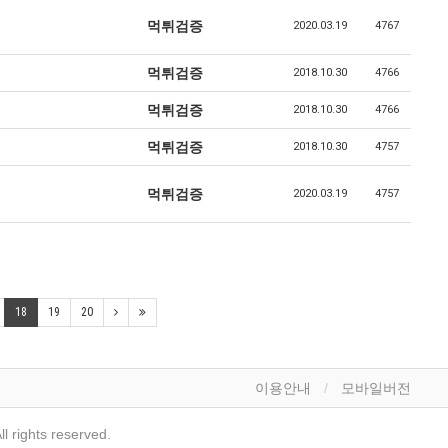
먹튀검증
2020.03.19
4767
먹튀검증
2018.10.30
4766
먹튀검증
2018.10.30
4766
먹튀검증
2018.10.30
4757
먹튀검증
2020.03.19
4757
18
19
20
이용안내
모바일버전
ll rights reserved.