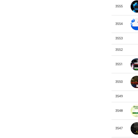
3555
3554
3553
3552
3551
3550
3549
3548
3547