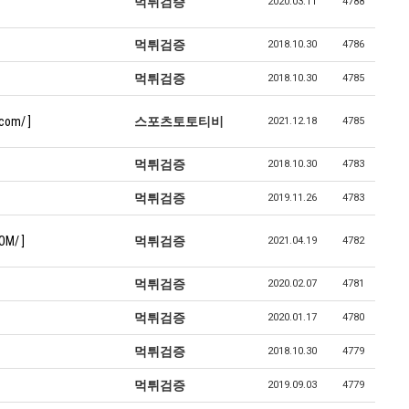
먹튀검증
2020.03.11
4788
먹튀검증
2018.10.30
4786
먹튀검증
2018.10.30
4785
om/ ]
스포츠토토티비
2021.12.18
4785
먹튀검증
2018.10.30
4783
먹튀검증
2019.11.26
4783
M/ ]
먹튀검증
2021.04.19
4782
먹튀검증
2020.02.07
4781
먹튀검증
2020.01.17
4780
먹튀검증
2018.10.30
4779
먹튀검증
2019.09.03
4779