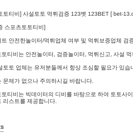
토티비] 사설토토 먹튀검증 123벳 123BET [ bet-13.c
증 스포츠토토티비]
트 안전한놀이터/먹튀업체 여부 및 먹튀보증업체 검증
토티비는 안전놀이터, 검증놀이터, 먹튀신고, 사설 먹
설토토 업체는 유저분들께서 항상 조심할 필요가 있습
 문제가 없으나 주의하시길 바랍니다.
토티비는 빅데이터의 디비를 바탕으로 하여 토토사이
 리스트를 제공합니다.
ts