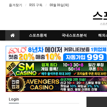
즐겨찾기
RSS 구독
08월 06일(목)
스
스포츠
스포츠중계
국내스포츠분석
해외
Login