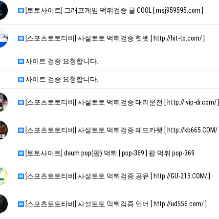
[토토사이트] 그래프게임 먹튀검증 쿨 COOL [ msj959595.com ]
[스포츠토토티비] 사설토토 먹튀검증 힛벳 [ http://hit-to.com/ ]
사이트 검증 요청합니다.
사이트 검증 요청합니다.
[스포츠토토티비] 사설토토 먹튀검증 대리운전 [ http:// vip-dr.com/ 
[스포츠토토티비] 사설토토 먹튀검증 레드카펫 [ http://kb665.COM/ 
[토토사이트] daum pop(팝) 먹튀 [ pop-369 ] 팝 먹튀 pop-369
[스포츠토토티비] 사설토토 먹튀검증 공유 [ http://GU-215.COM/ ]
[스포츠토토티비] 사설토토 먹튀검증 언더 [ http://ud556.com/ ]