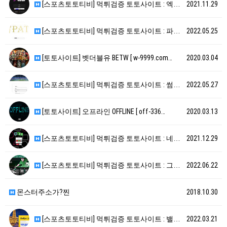
[스포츠토토티비] 먹튀검증 토토사이트 : 엑스마켓 [ …
2021.11.29
[스포츠토토티비] 먹튀검증 토토사이트 : 파텍 [ ht…
2022.05.25
[토토사이트] 벳더블유 BETW [ w-9999.com…
2020.03.04
[스포츠토토티비] 먹튀검증 토토사이트 : 썸타임 [ h…
2022.05.27
[토토사이트] 오프라인 OFFLINE [ off-336…
2020.03.13
[스포츠토토티비] 먹튀검증 토토사이트 : 네모 [ ht…
2021.12.29
[스포츠토토티비] 먹튀검증 토토사이트 : 그린벳 [ h…
2022.06.22
몬스터주소가?찐
2018.10.30
[스포츠토토티비] 먹튀검증 토토사이트 : 밸리스 [ h…
2022.03.21