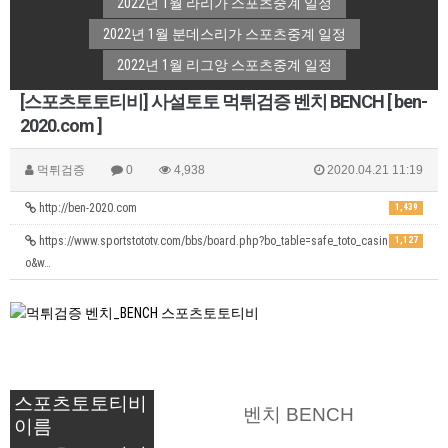
2022년 1월 라리가 스포츠중계 일정
2022년 1월 분데스리가 스포츠중계 일정
2022년 1월 리그앙 스포츠중계 일정
[스포츠토토티비] 사설토토 먹튀검증 벤치 BENCH [ ben-
2020.com ]
먹튀검증
0
4,938
2020.04.21 11:19
http://ben-2020.com
1,439
https://www.sportstototv.com/bbs/board.php?bo_table=safe_toto_casin
1,127
o&w…
스포츠토토티비
벤치 BENCH
이름