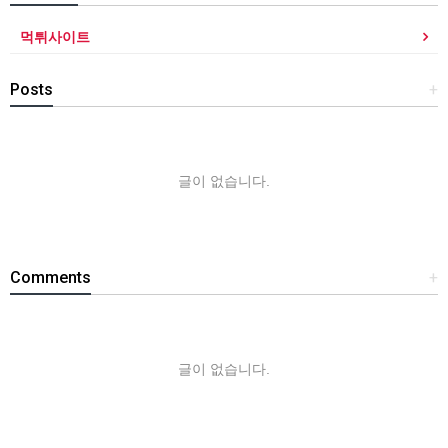
먹튀사이트
Posts
+
글이 없습니다.
Comments
+
글이 없습니다.