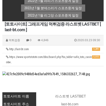
2022년 1월 라리가 스포츠중계 일정
2022년 1월 분데스리가 스포츠중계 일정
2022년 1월 리그앙 스포츠중계 일정
[토토사이트] 그래프게임 먹튀검증 라스트벳 LASTBET [
last-bt.com ]
먹튀검증
0
4,846
2020.03.23 09:30
http://last-bt.com
1,291
https://www.sportstototv.com/bbs/board.php?bo_table=safe_toto_casin
1,111
o&w…
토토사이트 이름
라스트벳 LASTBET
토토사이트 주소
last-bt.com