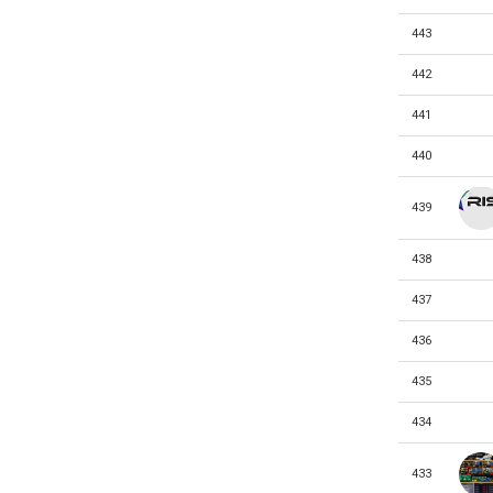
443
442
441
440
439
438
437
436
435
434
433