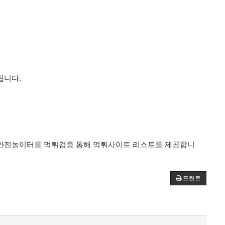
립니다.
안전놀이터를 먹튀검증 통해 먹튀사이트 리스트를 제공합니
프린트