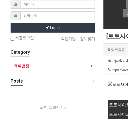
Login
[토토사이
자동로그인
회원가입
|
정보찾기
먹튀검증
Category
http://tt-pi
먹튀검증
https://www
Posts
+
토토사이
글이 없습니다.
토토사이