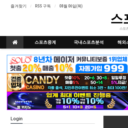
즐겨찾기
RSS 구독
08월 06일(목)
스
스포츠
스포츠중계
국내스포츠분석
해외
Login