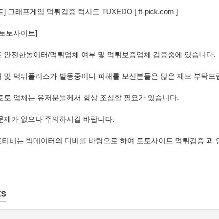
 그래프게임 먹튀검증 턱시도 TUXEDO [ tt-pick.com ]
 토토사이트]
 안전한놀이터/먹튀업체 여부 및 먹튀보증업체 검증중에 있습니다.
 및 먹튀폴리스가 발동중이니 피해를 보신분들은 많은 제보 부탁드
토토 업체는 유저분들께서 항상 조심할 필요가 있습니다.
문제가 없으나 주의하시길 바랍니다.
티비는 빅데이터의 디비를 바탕으로 하여 토토사이트 먹튀검증 과 
ts