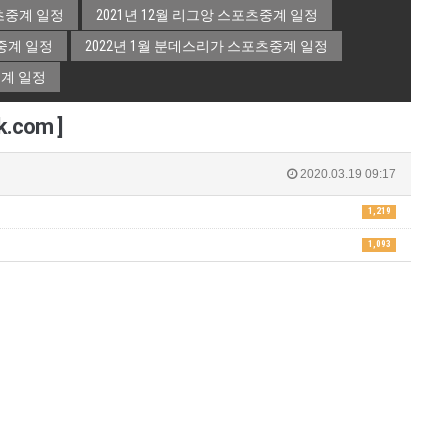
포츠중계 일정
2021년 12월 리그앙 스포츠중계 일정
츠중계 일정
2022년 1월 분데스리가 스포츠중계 일정
중계 일정
com ]
2020.03.19 09:17
1,219
1,093