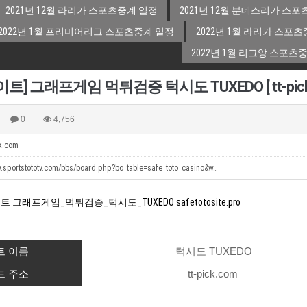
2021년 12월 라리가 스포츠중계 일정
2021년 12월 분데스리가 스
2022년 1월 프리미어리그 스포츠중계 일정
2022년 1월 라리가 스포
2022년 1월 리그앙 스포츠
트] 그래프게임 먹튀검증 턱시도 TUXEDO [ tt-pick.
0
4,756
ck.com
.sportstototv.com/bbs/board.php?bo_table=safe_toto_casino&w…
트 이름
턱시도 TUXEDO
트 주소
tt-pick.com