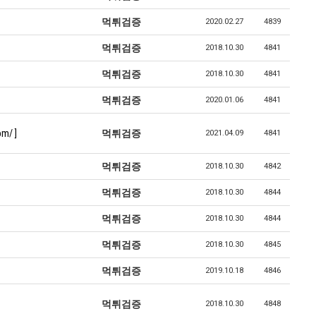
먹튀검증
2020.02.27
4839
먹튀검증
2018.10.30
4841
먹튀검증
2018.10.30
4841
먹튀검증
2020.01.06
4841
/ ]
먹튀검증
2021.04.09
4841
먹튀검증
2018.10.30
4842
먹튀검증
2018.10.30
4844
먹튀검증
2018.10.30
4844
먹튀검증
2018.10.30
4845
먹튀검증
2019.10.18
4846
먹튀검증
2018.10.30
4848