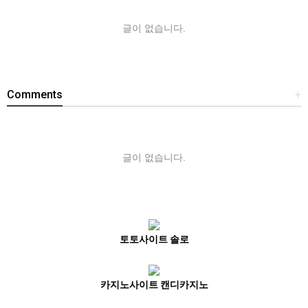
글이 없습니다.
Comments
+
글이 없습니다.
토토사이트 솔로
카지노사이트 캔디카지노