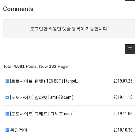
Comments
로그인한 회원만 댓글 등록이 가능합니다.
Total
4,081
Posts, Now
133
Page
[토토사이트] 텐벳 ( TEN BET ) [ tenod…
2019.07.25
[토토사이트] 알파벳 [ amt-88.com ]
2019.11.15
[토토사이트] 그래프 [ 그래프.com ]
2019.11.06
확인점여
2018.10.30