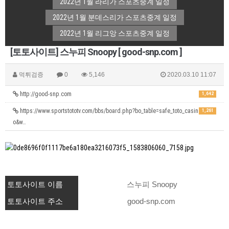
2022년 1월 라리가 스포츠중계 일정
2022년 1월 분데스리가 스포츠중계 일정
2022년 1월 리그앙 스포츠중계 일정
[토토사이트] 스누피 Snoopy [ good-snp.com ]
먹튀검증
0
5,146
2020.03.10 11:07
http://good-snp.com
1,642
https://www.sportstototv.com/bbs/board.php?bo_table=safe_toto_casin
1,261
o&w…
토토사이트 이름
스누피 Snoopy
토토사이트 주소
good-snp.com