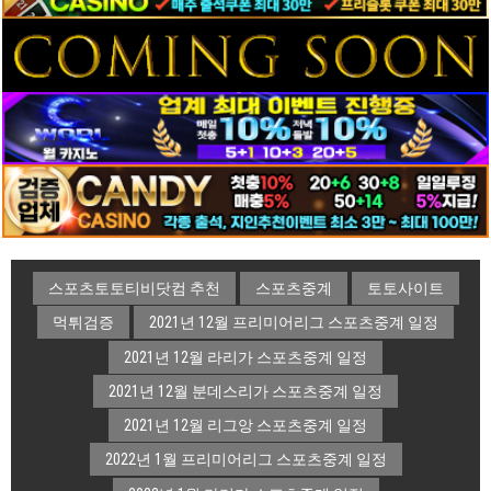
스포츠토토티비닷컴 추천
스포츠중계
토토사이트
먹튀검증
2021년 12월 프리미어리그 스포츠중계 일정
2021년 12월 라리가 스포츠중계 일정
2021년 12월 분데스리가 스포츠중계 일정
2021년 12월 리그앙 스포츠중계 일정
2022년 1월 프리미어리그 스포츠중계 일정