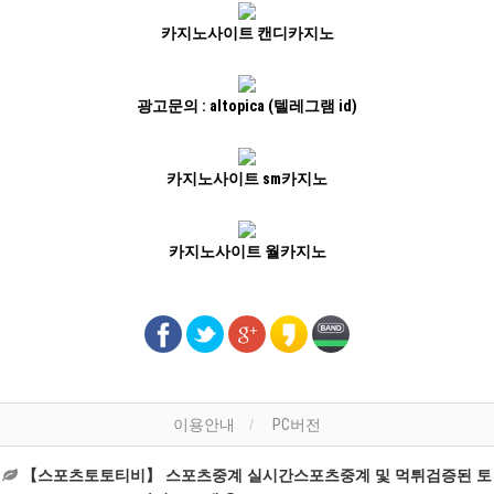
카지노사이트 캔디카지노
광고문의 : altopica (텔레그램 id)
카지노사이트 sm카지노
카지노사이트 월카지노
이용안내
PC버전
【스포츠토토티비】 스포츠중계 실시간스포츠중계 및 먹튀검증된 토