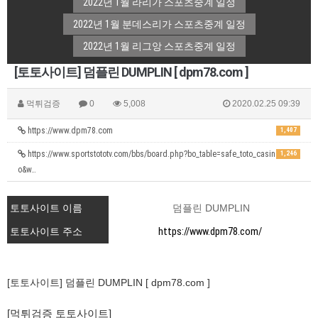
2022년 1월 라리가 스포츠중계 일정
2022년 1월 분데스리가 스포츠중계 일정
2022년 1월 리그앙 스포츠중계 일정
[토토사이트] 덤플린 DUMPLIN [ dpm78.com ]
먹튀검증
0
5,008
2020.02.25 09:39
https://www.dpm78.com
1,407
https://www.sportstototv.com/bbs/board.php?bo_table=safe_toto_casin
1,246
o&w…
토토사이트 이름
덤플린 DUMPLIN
토토사이트 주소
https://www.dpm78.com/
[토토사이트] 덤플린 DUMPLIN [ dpm78.com ]
[먹튀검증 토토사이트]