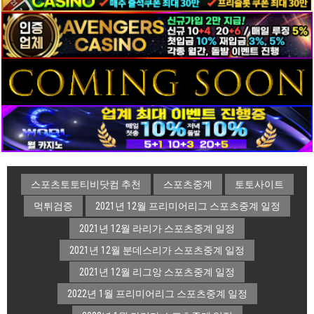
스포츠토토티비닷컴 추천
스포츠중계
토토사이트
먹튀검증
2021년 12월 프리미어리그 스포츠중계 일정
2021년 12월 라리가 스포츠중계 일정
2021년 12월 분데스리가 스포츠중계 일정
2021년 12월 리그앙 스포츠중계 일정
2022년 1월 프리미어리그 스포츠중계 일정