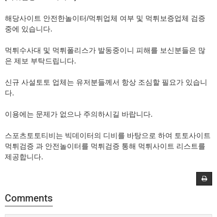
해당사이트 안전한놀이터/먹튀업체 여부 및 먹튀보증업체 검증
중에 있습니다.
먹튀수사대 및 먹튀폴리스가 발동중이니 피해를 보신분들은 많
은 제보 부탁드립니다.
신규 사설토토 업체는 유저분들께서 항상 조심할 필요가 있습니
다.
이용에는 문제가 없으나 주의하시길 바랍니다.
스포츠토토티비는 빅데이터의 디비를 바탕으로 하여 토토사이트
먹튀검증 과 안전놀이터를 먹튀검증 통해 먹튀사이트 리스트를
제공합니다.
Comments