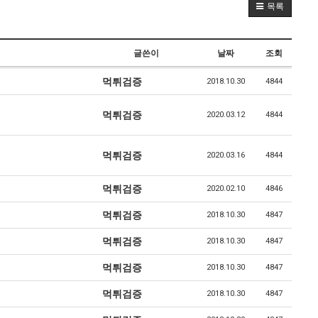
목록
글쓴이
날짜
조회
먹튀검증
2018.10.30
4844
먹튀검증
2020.03.12
4844
먹튀검증
2020.03.16
4844
먹튀검증
2020.02.10
4846
먹튀검증
2018.10.30
4847
먹튀검증
2018.10.30
4847
먹튀검증
2018.10.30
4847
먹튀검증
2018.10.30
4847