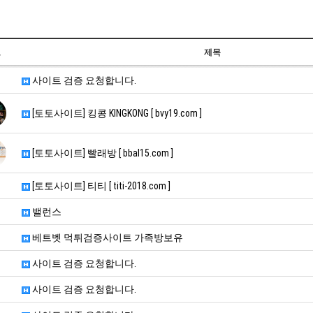
토
제목
사이트 검증 요청합니다.
[토토사이트] 킹콩 KINGKONG [ bvy19.com ]
[토토사이트] 빨래방 [ bbal15.com ]
[토토사이트] 티티 [ titi-2018.com ]
밸런스
베트벳 먹튀검증사이트 가족방보유
사이트 검증 요청합니다.
사이트 검증 요청합니다.