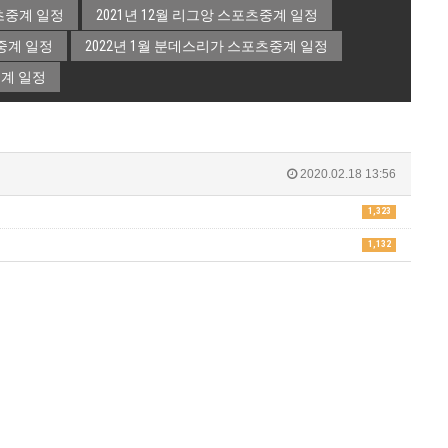
포츠중계 일정
2021년 12월 리그앙 스포츠중계 일정
츠중계 일정
2022년 1월 분데스리가 스포츠중계 일정
중계 일정
2020.02.18 13:56
1,323
1,132