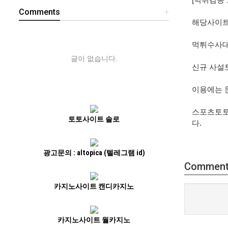
[먹튀검증
Comments
+
해당사이트
먹튀수사대
글이 없습니다.
신규 사설
이용에는 
스포츠토토
토토사이트 솔로
다.
광고문의 : altopica (텔레그램 id)
Commen
카지노사이트 캔디카지노
카지노사이트 월카지노