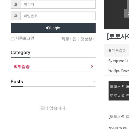
Login
[토토사이트
자동로그인
회원가입
|
정보찾기
먹튀검증
Category
http://re-9
먹튀검증
https://www
Posts
+
토토사이트
토토사이트
글이 없습니다.
[토토사이트] 