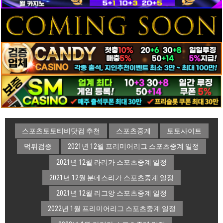
스포츠토토티비닷컴 추천
스포츠중계
토토사이트
먹튀검증
2021년 12월 프리미어리그 스포츠중계 일정
2021년 12월 라리가 스포츠중계 일정
2021년 12월 분데스리가 스포츠중계 일정
2021년 12월 리그앙 스포츠중계 일정
2022년 1월 프리미어리그 스포츠중계 일정