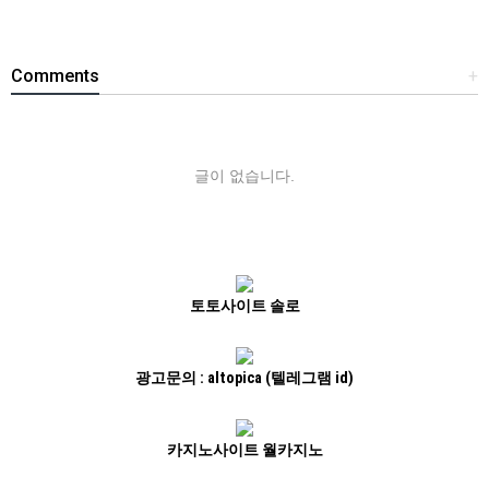
Comments
+
글이 없습니다.
토토사이트 솔로
광고문의 : altopica (텔레그램 id)
카지노사이트 월카지노