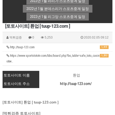
2022년 1월 라리가 스포츠중계 일정
2022년 1월 분데스리가 스포츠중계 일정
2022년 1월 리그앙 스포츠중계 일정
[토토사이트] 튠업 [ tuup-123.com ]
먹튀검증
0
5,253
2020.02.05 09:12
http://tuup-123.com
1,415
https://www.sportstototv.com/bbs/board.php?bo_table=safe_toto_casin
1,252
o&w…
토토사이트 이름
튠업
토토사이트 주소
http://tuup-123.com/
[토토사이트] 튠업 [ tuup-123.com ]
[먹튀검증 토토사이트]