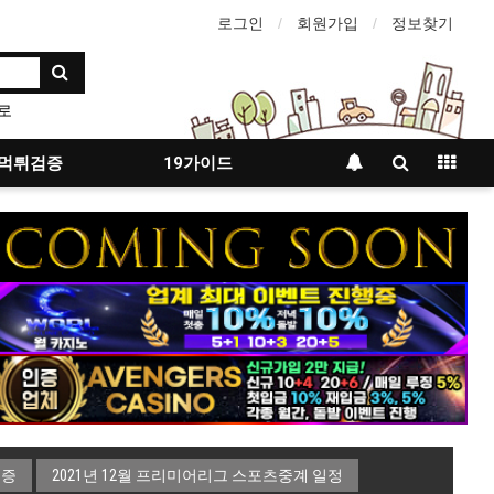
로그인
회원가입
정보찾기
로
먹튀검증
19가이드
검증
2021년 12월 프리미어리그 스포츠중계 일정