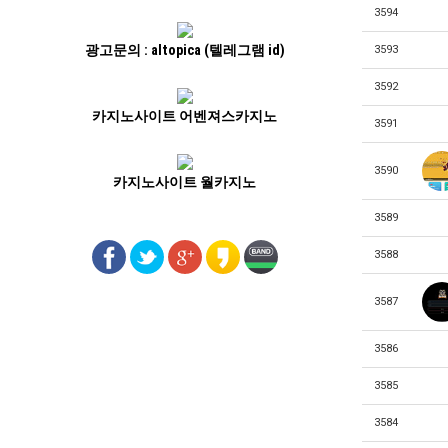
3594
광고문의 : altopica (텔레그램 id)
3593
3592
카지노사이트 어벤져스카지노
3591
3590
카지노사이트 월카지노
3589
3588
3587
3586
3585
3584