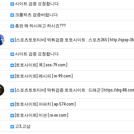
사이트 검증 요청합니다.
크롬하츠 검증바랍니다
총판 왜 하시려고 하시죠???
[스포츠토토티비] 먹튀검증 토토사이트 : 스포츠365 [ http://spsp-365.
사이트 검증 요청합니다.
[토토사이트] 콕 [ sos-79.com ]
[토토사이트] 레시피 [ re-99.com ]
[스포츠토토티비] 먹튀검증 토토사이트 : 드래곤 [ https://drg-88.com/
[토토사이트] 아파치 [ ap-574.com ]
[토토사이트] 미션 [ ra-xe.com ]
고3,고삼