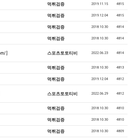
먹튀검증
2019.11.15
4815
먹튀검증
2019.12.04
4815
먹튀검증
2018.10.30
4814
먹튀검증
2018.10.30
4814
/ ]
스포츠토토티비
2022.06.23
4814
먹튀검증
2018.10.30
4813
먹튀검증
2019.12.04
4812
]
스포츠토토티비
2022.06.29
4812
먹튀검증
2018.10.30
4810
먹튀검증
2018.10.30
4810
먹튀검증
2018.10.30
4809