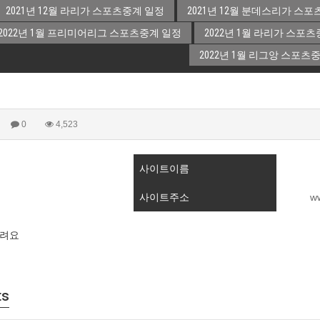
2021년 12월 라리가 스포츠중계 일정
2021년 12월 분데스리가 스
2022년 1월 프리미어리그 스포츠중계 일정
2022년 1월 라리가 스포
2022년 1월 리그앙 스포츠
0
4,523
사이트이름
사이트주소
ww
려요
ts