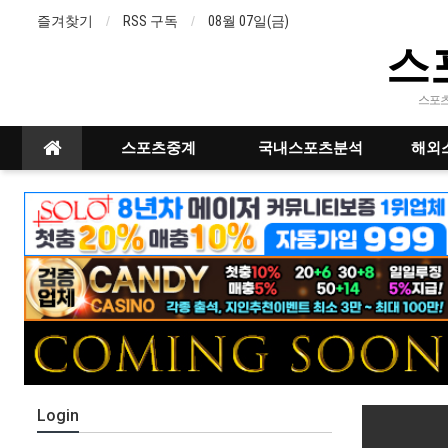
즐겨찾기
RSS 구독
08월 07일(금)
스
스포츠
스포츠중계
국내스포츠분석
해외
Login