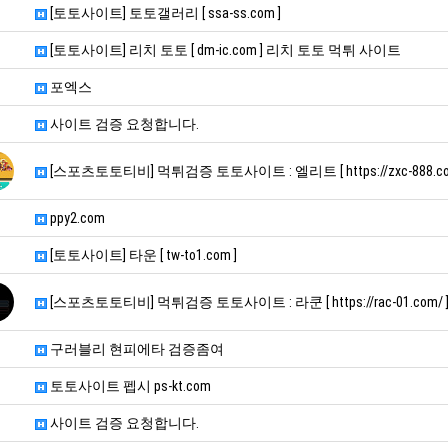
[토토사이트] 토토갤러리 [ ssa-ss.com ]
[토토사이트] 리치 토토 [ dm-ic.com ] 리치 토토 먹튀 사이트
포엑스
사이트 검증 요청합니다.
[스포츠토토티비] 먹튀검증 토토사이트 : 엘리트 [ https://zxc-888.com
ppy2.com
[토토사이트] 타운 [ tw-to1.com ]
[스포츠토토티비] 먹튀검증 토토사이트 : 라쿤 [ https://rac-01.com/ 
구러블리 현피에타 검증좀여
토토사이트 펩시 ps-kt.com
사이트 검증 요청합니다.