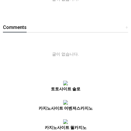
Comments
+
글이 없습니다.
토토사이트 솔로
카지노사이트 어벤져스카지노
카지노사이트 월카지노