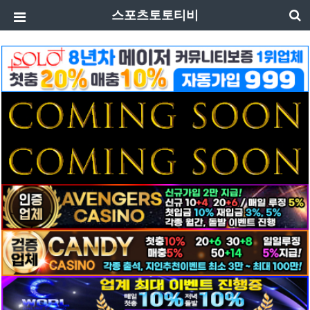
스포츠토토티비