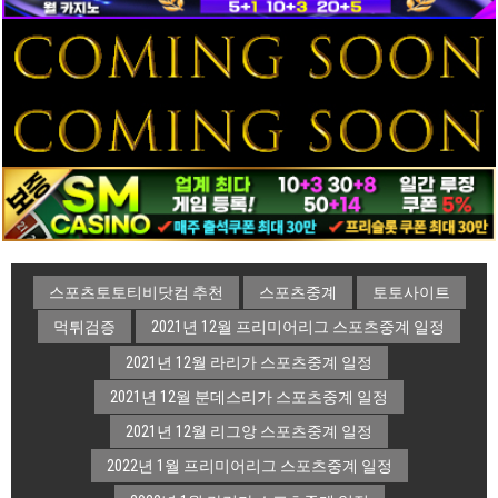
스포츠토토티비닷컴 추천
스포츠중계
토토사이트
먹튀검증
2021년 12월 프리미어리그 스포츠중계 일정
2021년 12월 라리가 스포츠중계 일정
2021년 12월 분데스리가 스포츠중계 일정
2021년 12월 리그앙 스포츠중계 일정
2022년 1월 프리미어리그 스포츠중계 일정