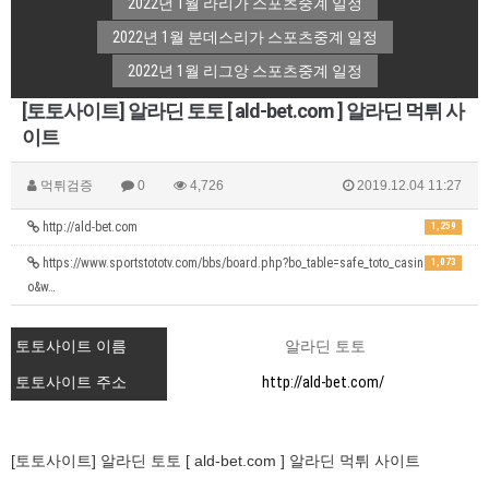
2022년 1월 라리가 스포츠중계 일정
2022년 1월 분데스리가 스포츠중계 일정
2022년 1월 리그앙 스포츠중계 일정
[토토사이트] 알라딘 토토 [ ald-bet.com ] 알라딘 먹튀 사
이트
먹튀검증
0
4,726
2019.12.04 11:27
http://ald-bet.com
1,259
https://www.sportstototv.com/bbs/board.php?bo_table=safe_toto_casin
1,073
o&w…
토토사이트 이름
알라딘 토토
토토사이트 주소
http://ald-bet.com/
[토토사이트] 알라딘 토토 [ ald-bet.com ]
알라딘 먹튀 사이트