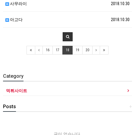
사무라이
2018.10.30
아고다
2018.10.30
16
17
18
19
20
Category
먹튀사이트
Posts
+
글이 없습니다.