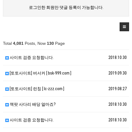
로그인한 회원만 댓글 등록이 가능합니다.
Total
4,081
Posts, Now
130
Page
사이트 검증 요청합니다.
2018.10.30
[토토사이트] 버서커 [ bsk-999.com ]
2019.09.30
[토토사이트] 런칭 [ lc-zzz.com ]
2019.08.27
잭팟 사다리 배당 얼마죠?
2018.10.30
사이트 검증 요청합니다.
2018.10.30