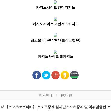
카지노사이트 캔디카지노
카지노사이트 어벤져스카지노
광고문의 : altopica (텔레그램 id)
카지노사이트 월카지노
이용안내
PC버전
【스포츠토토티비】 스포츠중계 실시간스포츠중계 및 먹튀검증된 토