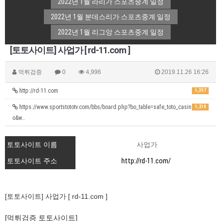
2022년 1월 라리가 스포츠중계 일정
2022년 1월 분데스리가 스포츠중계 일정
2022년 1월 리그앙 스포츠중계 일정
[토토사이트] 사업가 [ rd-11.com ]
먹튀검증
0
4,996
2019.11.26 16:26
http://rd-11.com
1,357
https://www.sportstototv.com/bbs/board.php?bo_table=safe_toto_casin
1,218
o&w…
토토사이트 이름
사업가
토토사이트 주소
http://rd-11.com/
[토토사이트] 사업가 [ rd-11.com ]
[먹튀검증 토토사이트]