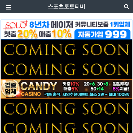
스포츠토토티비