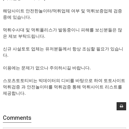
해당사이트 안전한놀이터/먹튀업체 여부 및 먹튀보증업체 검증
중에 있습니다.
먹튀수사대 및 먹튀폴리스가 발동중이니 피해를 보신분들은 많
은 제보 부탁드립니다.
신규 사설토토 업체는 유저분들께서 항상 조심할 필요가 있습니
다.
이용에는 문제가 없으나 주의하시길 바랍니다.
스포츠토토티비는 빅데이터의 디비를 바탕으로 하여 토토사이트
먹튀검증 과 안전놀이터를 먹튀검증 통해 먹튀사이트 리스트를
제공합니다.
Comments