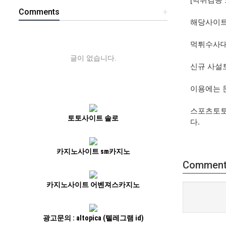
[먹튀검증
Comments
+
해당사이트
먹튀수사대
글이 없습니다.
신규 사설
이용에는 
스포츠토토
토토사이트 솔로
다.
카지노사이트 sm카지노
Commen
카지노사이트 어벤져스카지노
광고문의 : altopica (텔레그램 id)