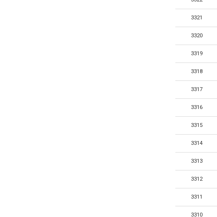
3321
3320
3319
3318
3317
3316
3315
3314
3313
3312
3311
3310