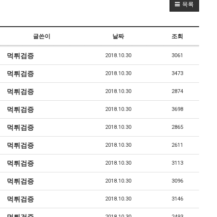
목록
글쓴이
날짜
조회
먹튀검증
2018.10.30
3061
먹튀검증
2018.10.30
3473
먹튀검증
2018.10.30
2874
먹튀검증
2018.10.30
3698
먹튀검증
2018.10.30
2865
먹튀검증
2018.10.30
2611
먹튀검증
2018.10.30
3113
먹튀검증
2018.10.30
3096
먹튀검증
2018.10.30
3146
2018.10.30
2493