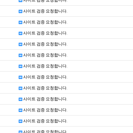
사이트 검증 요청합니다.
사이트 검증 요청합니다.
사이트 검증 요청합니다.
사이트 검증 요청합니다.
사이트 검증 요청합니다.
사이트 검증 요청합니다.
사이트 검증 요청합니다.
사이트 검증 요청합니다.
사이트 검증 요청합니다.
사이트 검증 요청합니다.
사이트 검증 요청합니다.
사이트 검증 요청합니다.
사이트 검증 요청합니다.