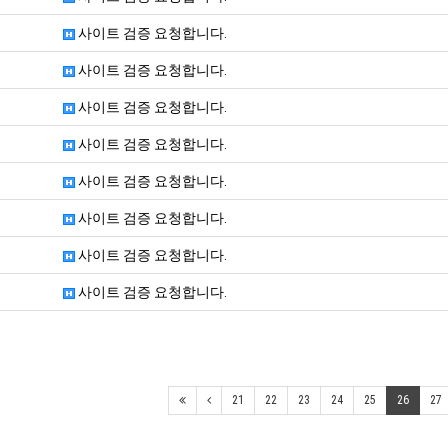
사이트 검증 요청합니다.
사이트 검증 요청합니다.
사이트 검증 요청합니다.
사이트 검증 요청합니다.
사이트 검증 요청합니다.
사이트 검증 요청합니다.
사이트 검증 요청합니다.
사이트 검증 요청합니다.
21
22
23
24
25
26
27