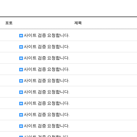
포토
제목
사이트 검증 요청합니다.
사이트 검증 요청합니다.
사이트 검증 요청합니다.
사이트 검증 요청합니다.
사이트 검증 요청합니다.
사이트 검증 요청합니다.
사이트 검증 요청합니다.
사이트 검증 요청합니다.
사이트 검증 요청합니다.