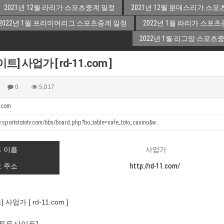
2021년 12월 라리가 스포츠중계 일정
2021년 12월 분데스리가 스
2022년 1월 프리미어리그 스포츠중계 일정
2022년 1월 라리가 스포
2022년 1월 리그앙 스포츠
] 사업가 [ rd-11.com ]
0
5,017
1.com
.sportstototv.com/bbs/board.php?bo_table=safe_toto_casino&w…
 이름
사업가
 주소
http://rd-11.com/
사업가 [ rd-11.com ]