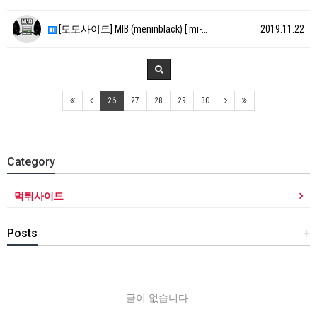
[토토사이트] MIB (meninblack) [ mi-…
2019.11.22
26
27
28
29
30
Category
먹튀사이트
Posts
+
글이 없습니다.