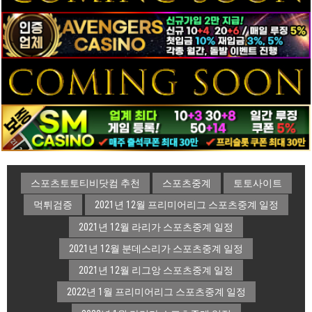
스포츠토토티비닷컴 추천
스포츠중계
토토사이트
먹튀검증
2021년 12월 프리미어리그 스포츠중계 일정
2021년 12월 라리가 스포츠중계 일정
2021년 12월 분데스리가 스포츠중계 일정
2021년 12월 리그앙 스포츠중계 일정
2022년 1월 프리미어리그 스포츠중계 일정