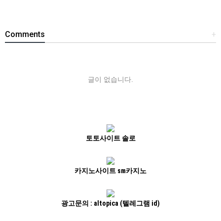
Comments
+
글이 없습니다.
토토사이트 솔로
카지노사이트 sm카지노
광고문의 : altopica (텔레그램 id)