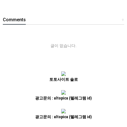
Comments
+
글이 없습니다.
토토사이트 솔로
광고문의 : altopica (텔레그램 id)
광고문의 : altopica (텔레그램 id)